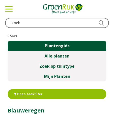
G
a
n
a
a
r
c
Start
o
Plantengids
n
t
Alle planten
e
n
Zoek op tuintype
t
Mijn Planten
Open zoekfilter
Blauweregen