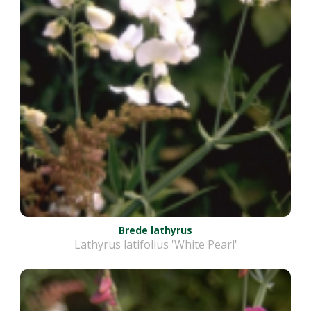
Brede lathyrus
Lathyrus latifolius 'White Pearl'