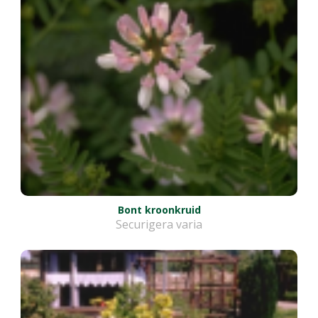
Bont kroonkruid
Securigera varia