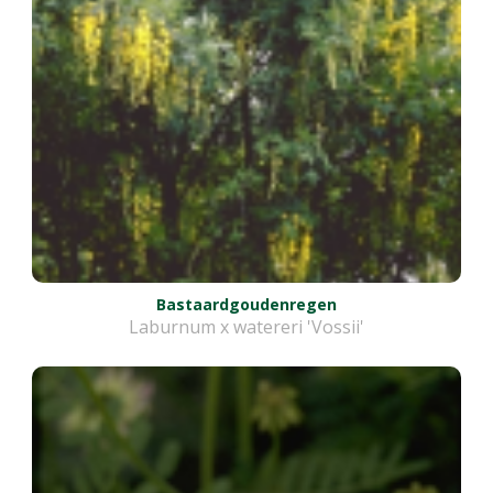
Bastaardgoudenregen
Laburnum x watereri 'Vossii'