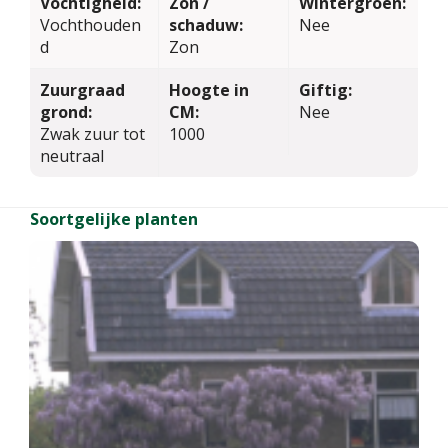
Vochtigheid:
Zon /
Wintergroen:
Vochthouden
schaduw:
Nee
d
Zon
Zuurgraad
Hoogte in
Giftig:
grond:
CM:
Nee
Zwak zuur tot
1000
neutraal
Soortgelijke planten