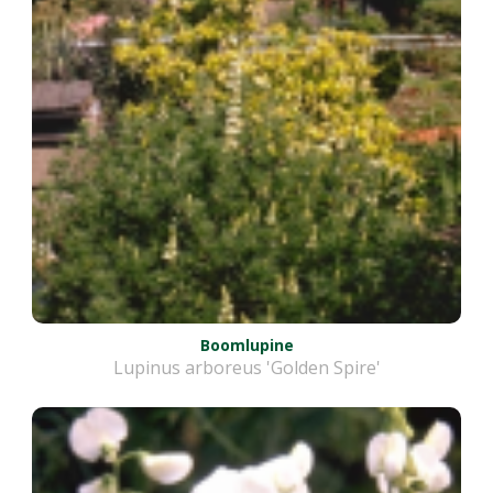
Boomlupine
Lupinus arboreus 'Golden Spire'