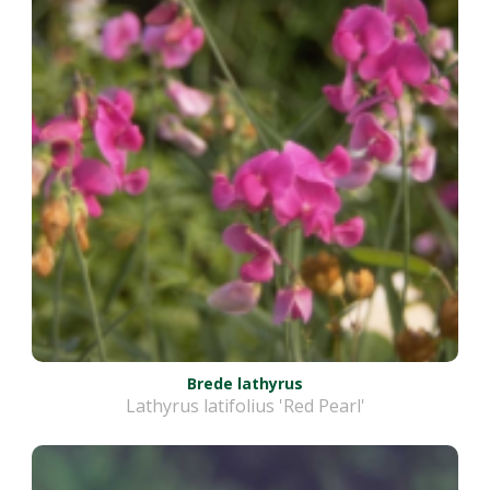
Brede lathyrus
Lathyrus latifolius 'Red Pearl'