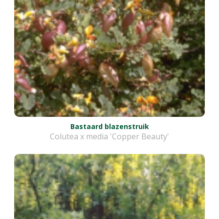
Bastaard blazenstruik
Colutea x media 'Copper Beauty'