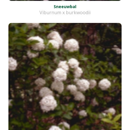
Sneeuwbal
Viburnum x burkwoodii