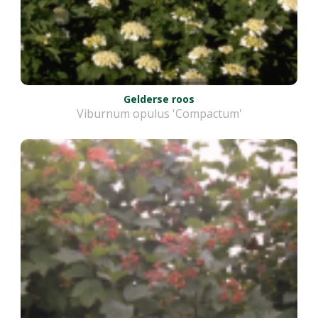
Gelderse roos
Viburnum opulus 'Compactum'