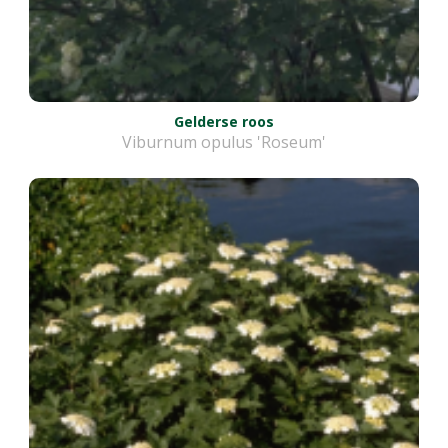
Gelderse roos
Viburnum opulus 'Roseum'