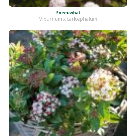
Sneeuwbal
Viburnum x carlcephalum