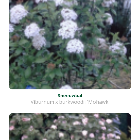
Sneeuwbal
Viburnum x burkwoodii 'Mohawk'