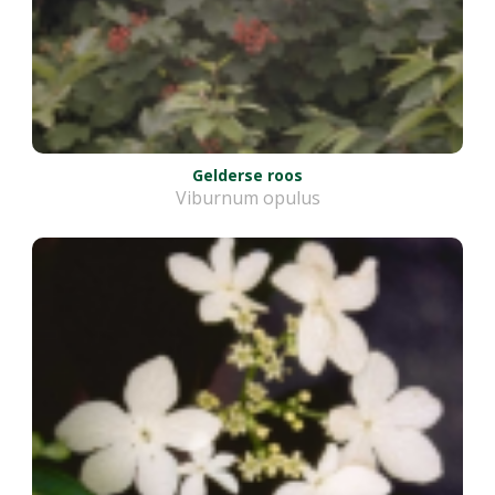
Gelderse roos
Viburnum opulus