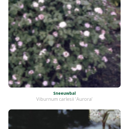
Sneeuwbal
Viburnum carlesii 'Aurora'