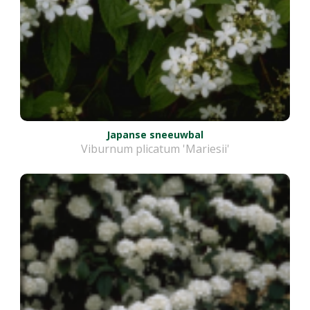
Japanse sneeuwbal
Viburnum plicatum 'Mariesii'