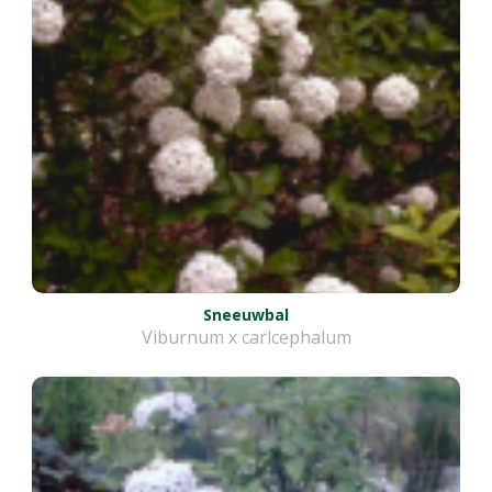
Sneeuwbal
Viburnum x carlcephalum