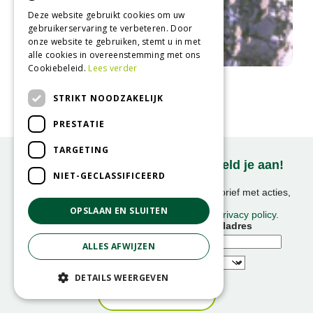
Deze website gebruikt cookies om uw
gebruikerservaring te verbeteren. Door
onze website te gebruiken, stemt u in met
alle cookies in overeenstemming met ons
Cookiebeleid.
Lees verder
Wollige sneeuwbal
Viburnum lantana
STRIKT NOODZAKELIJK
PRESTATIE
TARGETING
Onze nieuwsbrief ontvangen? Meld je aan!
NIET-GECLASSIFICEERD
Ontvang ongeveer 1x per week onze nieuwsbrief met acties,
nieuws & activiteiten!
OPSLAAN EN SLUITEN
We slaan uw gegevens op conform onze
privacy policy
.
Voornaam
E-mailadres
ALLES AFWIJZEN
DETAILS WEERGEVEN