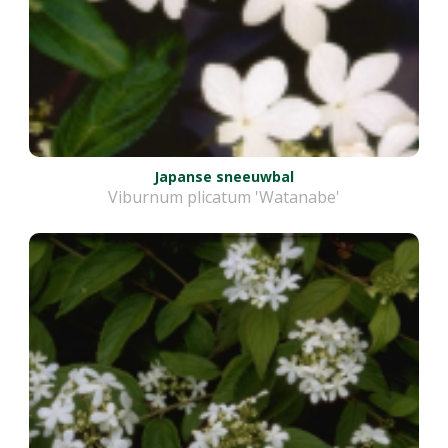
Japanse sneeuwbal
Viburnum plicatum 'Watanabe'