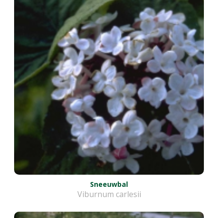
Sneeuwbal
Viburnum carlesii