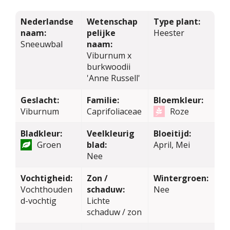
Nederlandse
Wetenschap
Type plant:
naam:
pelijke
Heester
Sneeuwbal
naam:
Viburnum x
burkwoodii
'Anne Russell'
Geslacht:
Familie:
Bloemkleur:
Viburnum
Caprifoliaceae
Roze
Bladkleur:
Veelkleurig
Bloeitijd:
Groen
blad:
April, Mei
Nee
Vochtigheid:
Zon /
Wintergroen:
Vochthouden
schaduw:
Nee
d-vochtig
Lichte
schaduw / zon