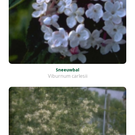
Sneeuwbal
Viburnum carlesii