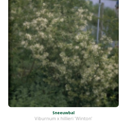
Sneeuwbal
Viburnum x hillieri 'Winton'