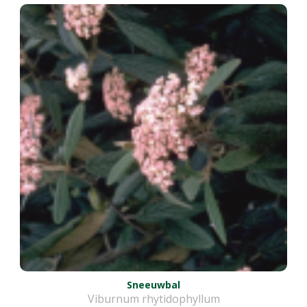
Sneeuwbal
Viburnum rhytidophyllum