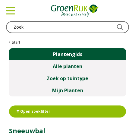
G
a
n
a
a
r
c
Start
o
Plantengids
n
t
Alle planten
e
n
Zoek op tuintype
t
Mijn Planten
Open zoekfilter
Sneeuwbal