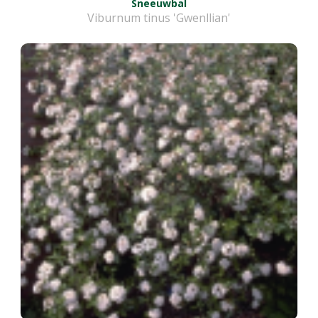
Sneeuwbal
Viburnum tinus 'Gwenllian'