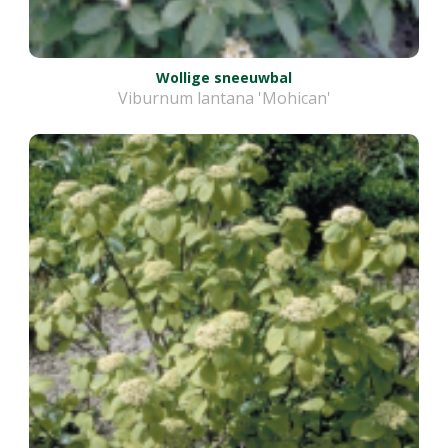
Wollige sneeuwbal
Viburnum lantana 'Mohican'