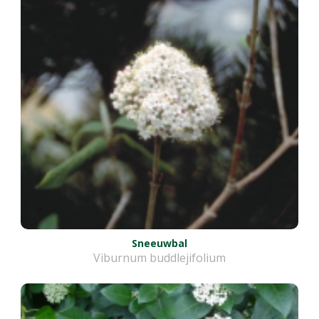
Sneeuwbal
Viburnum buddlejifolium