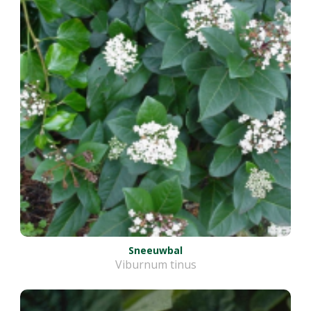
Sneeuwbal
Viburnum tinus