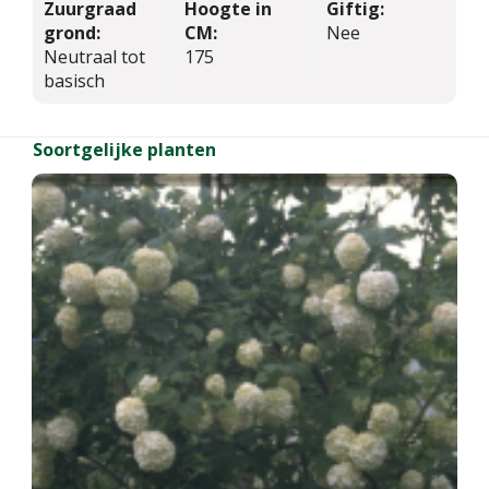
Zuurgraad
Hoogte in
Giftig:
grond:
CM:
Nee
Neutraal tot
175
basisch
Soortgelijke planten