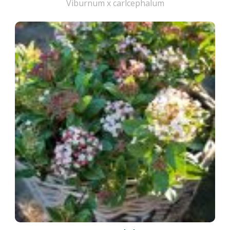
Viburnum x carlcephalum