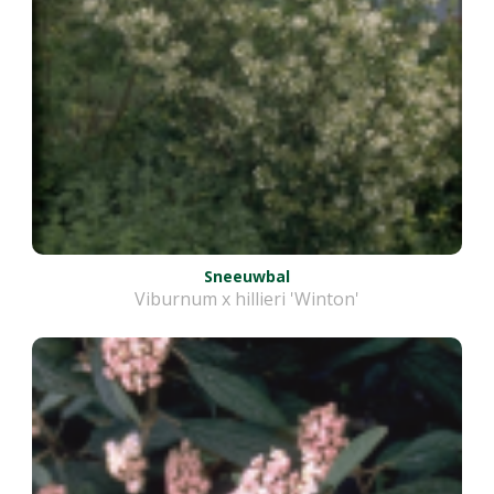
Sneeuwbal
Viburnum x hillieri 'Winton'