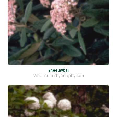
Sneeuwbal
Viburnum rhytidophyllum