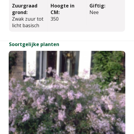
Zuurgraad
Hoogte in
Giftig:
grond:
CM:
Nee
Zwak zuur tot
350
licht basisch
Soortgelijke planten