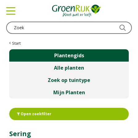
G
a
n
a
a
r
c
Start
o
Plantengids
n
t
Alle planten
e
n
Zoek op tuintype
t
Mijn Planten
Open zoekfilter
Sering