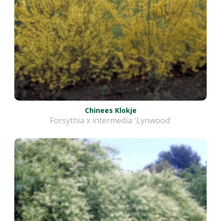
Chinees Klokje
Forsythia x intermedia 'Lynwood'