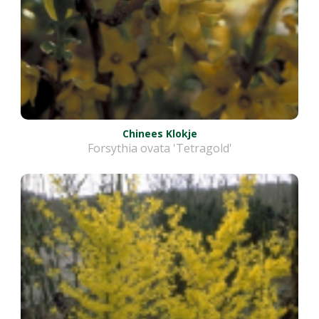
Chinees Klokje
Forsythia ovata 'Tetragold'