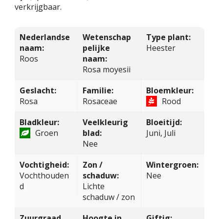
verkrijgbaar.
Nederlandse
Wetenschap
Type plant:
naam:
pelijke
Heester
Roos
naam:
Rosa moyesii
Geslacht:
Familie:
Bloemkleur:
Rosa
Rosaceae
Rood
Bladkleur:
Veelkleurig
Bloeitijd:
Groen
blad:
Juni, Juli
Nee
Vochtigheid:
Zon /
Wintergroen:
Vochthouden
schaduw:
Nee
d
Lichte
schaduw / zon
Zuurgraad
Hoogte in
Giftig: