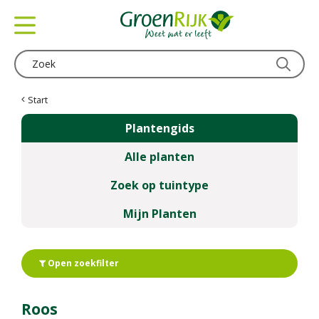
G
a
n
a
a
r
c
Start
o
Plantengids
n
t
Alle planten
e
n
Zoek op tuintype
t
Mijn Planten
Open zoekfilter
Roos