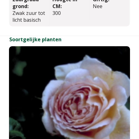
grond:
CM:
Nee
Zwak zuur tot
300
licht basisch
Soortgelijke planten