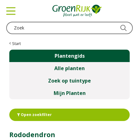
G
a
n
a
a
r
c
Start
o
Plantengids
n
t
Alle planten
e
n
Zoek op tuintype
t
Mijn Planten
Open zoekfilter
Rododendron