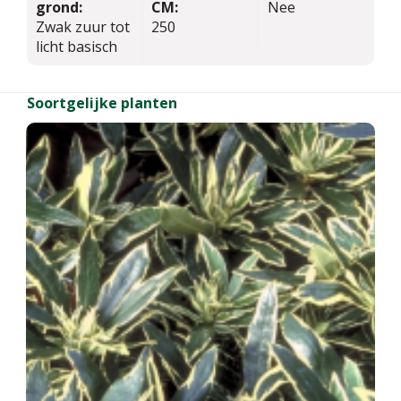
grond:
CM:
Nee
Zwak zuur tot
250
licht basisch
Soortgelijke planten