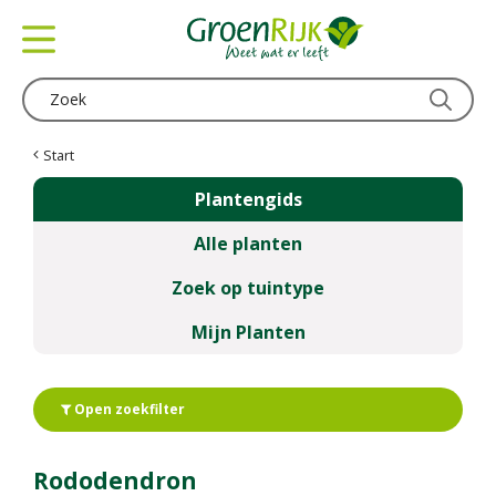
G
a
n
a
a
r
c
Start
o
Plantengids
n
t
Alle planten
e
n
Zoek op tuintype
t
Mijn Planten
Open zoekfilter
Rododendron