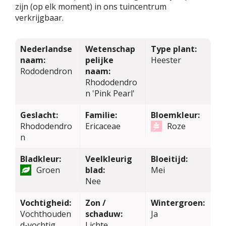
zijn (op elk moment) in ons tuincentrum
verkrijgbaar.
Nederlandse
Wetenschap
Type plant:
naam:
pelijke
Heester
Rododendron
naam:
Rhododendro
n 'Pink Pearl'
Geslacht:
Familie:
Bloemkleur:
Rhododendro
Ericaceae
Roze
n
Bladkleur:
Veelkleurig
Bloeitijd:
Groen
blad:
Mei
Nee
Vochtigheid:
Zon /
Wintergroen:
Vochthouden
schaduw:
Ja
d-vochtig
Lichte