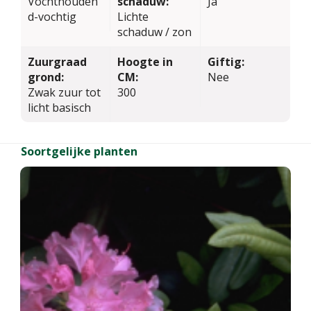
Vochthouden
schaduw:
Ja
d-vochtig
Lichte
schaduw / zon
Zuurgraad
Hoogte in
Giftig:
grond:
CM:
Nee
Zwak zuur tot
300
licht basisch
Soortgelijke planten