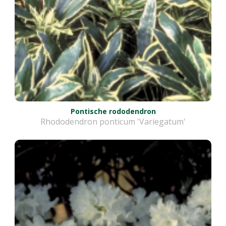
Pontische rododendron
Rhododendron ponticum 'Variegatum'