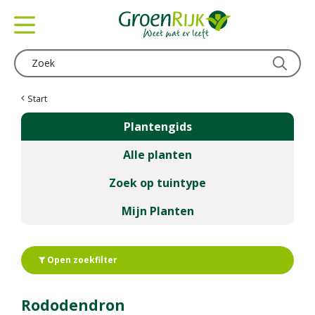
G
a
n
a
a
r
c
Start
o
Plantengids
n
t
Alle planten
e
n
Zoek op tuintype
t
Mijn Planten
Open zoekfilter
Rododendron