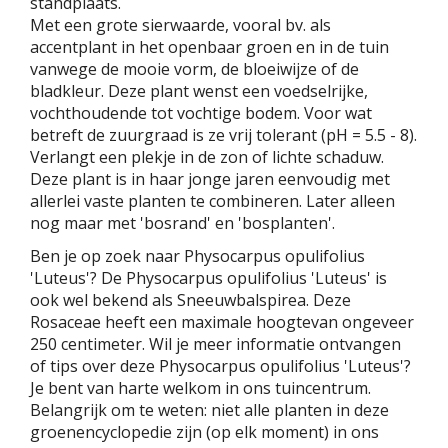
standplaats.
Met een grote sierwaarde, vooral bv. als
accentplant in het openbaar groen en in de tuin
vanwege de mooie vorm, de bloeiwijze of de
bladkleur. Deze plant wenst een voedselrijke,
vochthoudende tot vochtige bodem. Voor wat
betreft de zuurgraad is ze vrij tolerant (pH = 5.5 - 8).
Verlangt een plekje in de zon of lichte schaduw.
Deze plant is in haar jonge jaren eenvoudig met
allerlei vaste planten te combineren. Later alleen
nog maar met 'bosrand' en 'bosplanten'.
Ben je op zoek naar Physocarpus opulifolius
'Luteus'? De Physocarpus opulifolius 'Luteus' is
ook wel bekend als Sneeuwbalspirea. Deze
Rosaceae heeft een maximale hoogtevan ongeveer
250 centimeter. Wil je meer informatie ontvangen
of tips over deze Physocarpus opulifolius 'Luteus'?
Je bent van harte welkom in ons tuincentrum.
Belangrijk om te weten: niet alle planten in deze
groenencyclopedie zijn (op elk moment) in ons