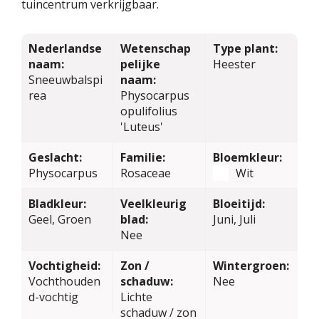
tuincentrum verkrijgbaar.
Nederlandse
Wetenschap
Type plant:
naam:
pelijke
Heester
Sneeuwbalspi
naam:
rea
Physocarpus
opulifolius
'Luteus'
Geslacht:
Familie:
Bloemkleur:
Physocarpus
Rosaceae
Wit
Bladkleur:
Veelkleurig
Bloeitijd:
Geel, Groen
blad:
Juni, Juli
Nee
Vochtigheid:
Zon /
Wintergroen:
Vochthouden
schaduw:
Nee
d-vochtig
Lichte
schaduw / zon