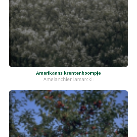
Amerikaans krentenboompje
Amelanchier lamarckii