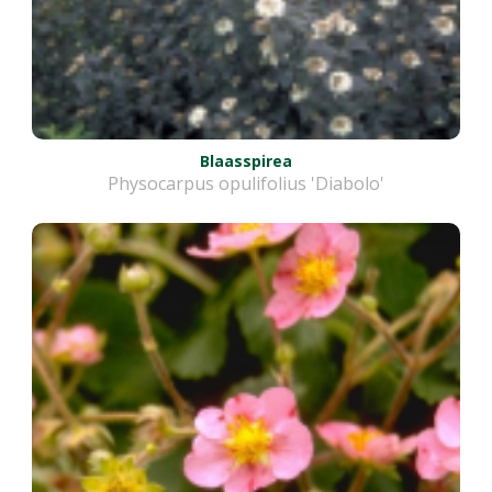
Blaasspirea
Physocarpus opulifolius 'Diabolo'