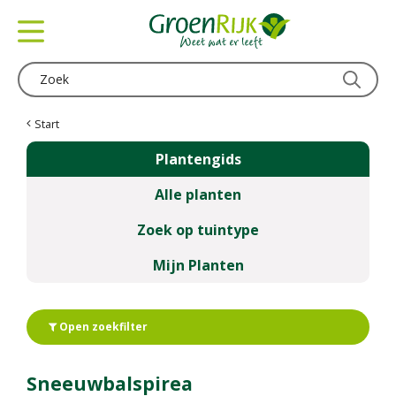
G
a
n
a
a
r
c
Start
o
Plantengids
n
t
Alle planten
e
n
Zoek op tuintype
t
Mijn Planten
Open zoekfilter
Sneeuwbalspirea