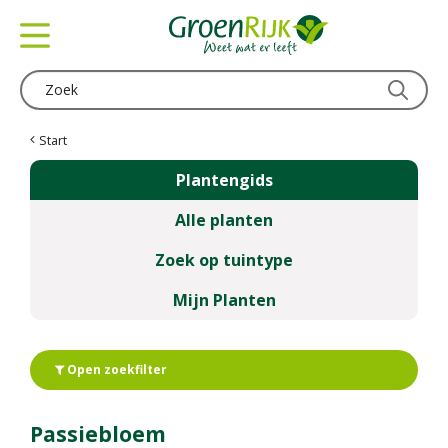
G
a
n
a
a
r
c
Start
o
Plantengids
n
t
Alle planten
e
n
Zoek op tuintype
t
Mijn Planten
Open zoekfilter
Passiebloem