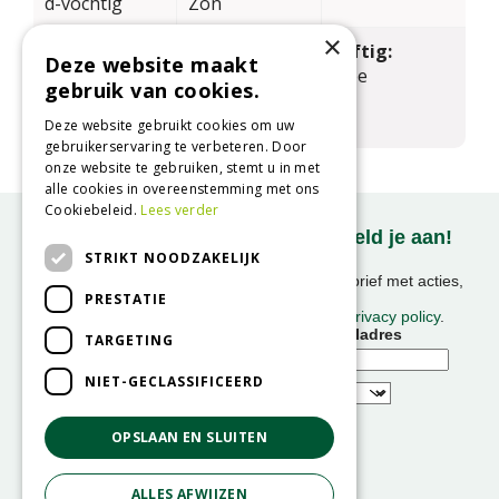
d-vochtig
Zon
×
Zuurgraad
Hoogte in
Giftig:
Deze website maakt
grond:
CM:
Nee
gebruik van cookies.
Zwak zuur tot
500
licht basisch
Deze website gebruikt cookies om uw
gebruikerservaring te verbeteren. Door
onze website te gebruiken, stemt u in met
alle cookies in overeenstemming met ons
Cookiebeleid.
Lees verder
Onze nieuwsbrief ontvangen? Meld je aan!
STRIKT NOODZAKELIJK
Ontvang ongeveer 1x per week onze nieuwsbrief met acties,
PRESTATIE
nieuws & activiteiten!
We slaan uw gegevens op conform onze
privacy policy
.
Voornaam
E-mailadres
TARGETING
NIET-GECLASSIFICEERD
OPSLAAN EN SLUITEN
ALLES AFWIJZEN