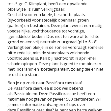
tot -5 gr. C. Klimplant, heeft een opvallende
bloeiwijze. Is ruim verkrijgbaar.
Geschikt voor een koele, beschutte plaats.
Bijvoorbeeld voor stedelijk openbaar groen
(parken) en bostuinen. Deze plant wenst een matig
voedselrijke, vochthoudende tot vochtige,
'gemiddelde' bodem. Dus niet te zware of te lichte
grond en een vrij neutrale zuurgraad (pH = 6 - 8).
Verlangt een plekje in de zon en verdraagt zomerse
hitte redelijk, mits de standplaats voldoende
vochthoudend is. Kan bij nachtvorst in april-mei
schade oplopen. Deze plant is goed te combineren
met 'bosrand' en 'borderplanten', zolang die er niet
te dicht op staan.
Ben je op zoek naar Passiflora caerulea?
De Passiflora caerulea is ook wel bekend
als Passiebloem. Deze Passifloraceae heeft een
maximale hoogtevan ongeveer 500 centimeter. Wil
je meer informatie ontvangen of tips over
deze Passiflora caerulea? Je bent van harte welkom