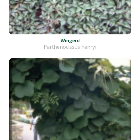
Wingerd
Parthenocissus henryi