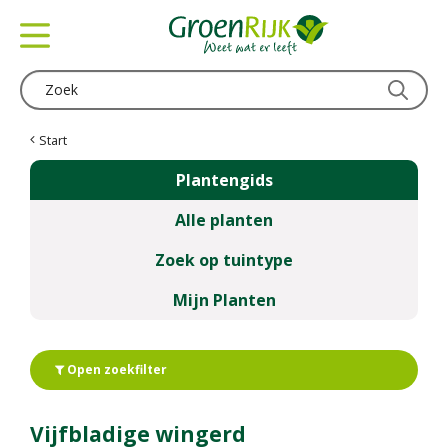
G
a
n
a
a
r
c
Start
o
Plantengids
n
t
Alle planten
e
n
Zoek op tuintype
t
Mijn Planten
Open zoekfilter
Vijfbladige wingerd