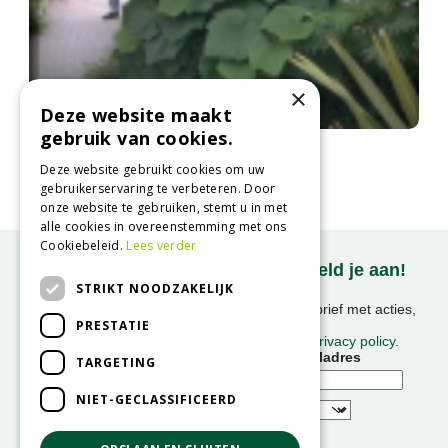
×
Deze website maakt
gebruik van cookies.
Japanse wijnstok
Vitis coignetiae
Deze website gebruikt cookies om uw
gebruikerservaring te verbeteren. Door
onze website te gebruiken, stemt u in met
alle cookies in overeenstemming met ons
Cookiebeleid.
Lees verder
Onze nieuwsbrief ontvangen? Meld je aan!
STRIKT NOODZAKELIJK
Ontvang ongeveer 1x per week onze nieuwsbrief met acties,
PRESTATIE
nieuws & activiteiten!
We slaan uw gegevens op conform onze
privacy policy
.
Voornaam
E-mailadres
TARGETING
NIET-GECLASSIFICEERD