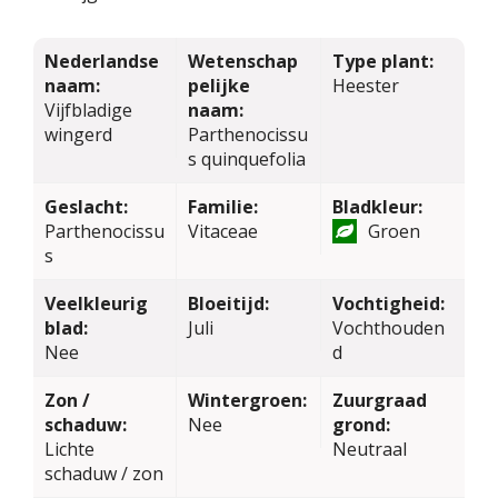
Nederlandse
Wetenschap
Type plant:
naam:
pelijke
Heester
Vijfbladige
naam:
wingerd
Parthenocissu
s quinquefolia
Geslacht:
Familie:
Bladkleur:
Parthenocissu
Vitaceae
Groen
s
Veelkleurig
Bloeitijd:
Vochtigheid:
blad:
Juli
Vochthouden
Nee
d
Zon /
Wintergroen:
Zuurgraad
schaduw:
Nee
grond:
Lichte
Neutraal
schaduw / zon