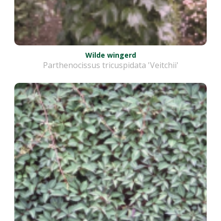
Wilde wingerd
Parthenocissus tricuspidata 'Veitchii'