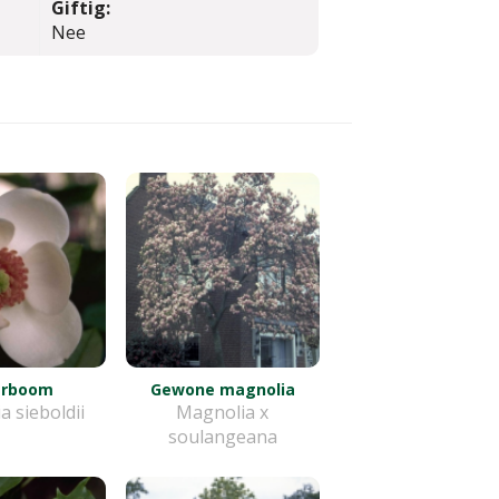
Giftig:
Nee
erboom
Gewone magnolia
 sieboldii
Magnolia x
soulangeana