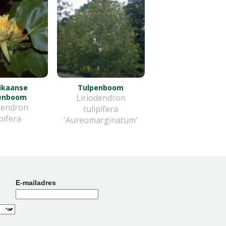
ikaanse
Tulpenboom
enboom
Liriodendron
dendron
tulipifera
ipifera
'Aureomarginatum'
E-mailadres