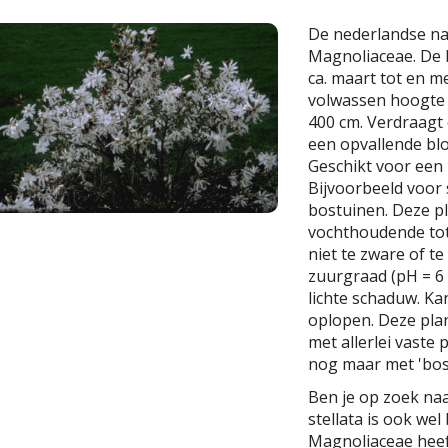
De nederlandse n
Magnoliaceae. De b
ca. maart tot en me
volwassen hoogte
400 cm. Verdraagt 
een opvallende bloe
Geschikt voor een 
Bijvoorbeeld voor 
bostuinen. Deze pl
vochthoudende tot
niet te zware of te
zuurgraad (pH = 6 -
lichte schaduw. Kan
oplopen. Deze plan
met allerlei vaste
nog maar met 'bos
Ben je op zoek na
stellata is ook we
Magnoliaceae hee