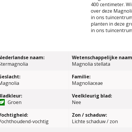
400 centimeter. Wi
over deze Magnolia
in ons tuincentrum.
planten in deze gr
in ons tuincentrum
Nederlandse naam:
Wetenschappelijke naam
Stermagnolia
Magnolia stellata
Geslacht:
Familie:
Magnolia
Magnoliaceae
Bladkleur:
Veelkleurig blad:
Groen
Nee
Vochtigheid:
Zon / schaduw:
Vochthoudend-vochtig
Lichte schaduw / zon