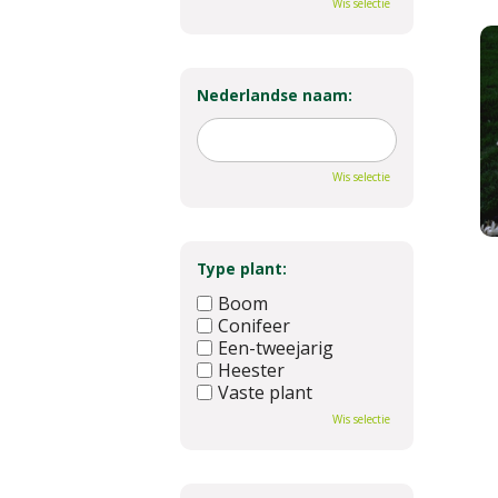
Wis selectie
Nederlandse naam:
Wis selectie
Type plant:
Boom
Conifeer
Een-tweejarig
Heester
Vaste plant
Wis selectie