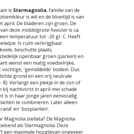
aam is
Stermagnolia
, familie van de
loemkleur is wit en de bloeitijd is van
t april. De bladeren zijn groen. De
 van deze
middelgrote heester
is ca.
een temperatuur tot -20 gr. C. Heeft
iwijze. Is ruim verkrijgbaar.
koele, beschutte plaats.
stedelijk openbaar groen (parken) en
ant wenst een matig voedselrijke,
 vochtige, 'gemiddelde' bodem. Dus
 lichte grond en een vrij neutrale
 8). Verlangt een plekje in de zon of
 bij nachtvorst in april-mei schade
t is in haar jonge jaren eenvoudig
 planten te combineren. Later alleen
rand' en 'bosplanten'.
ar Magnolia stellata? De Magnolia
l bekend als Stermagnolia. Deze
ft een maximale hoogtevan ongeveer