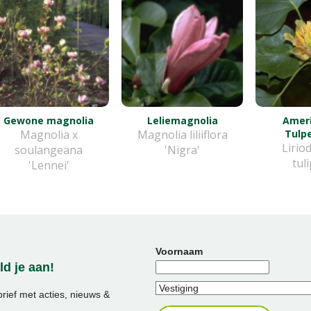
Gewone magnolia
Leliemagnolia
Amer
Magnolia x
Magnolia liliiflora
Tulp
Lirio
soulangeana
'Nigra'
tul
'Lennei'
Voornaam
d je aan!
ief met acties, nieuws &