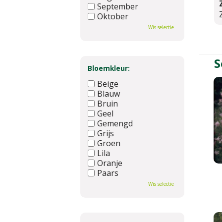
September
Oktober
November
Wis selectie
December
S
Bloemkleur:
Beige
Blauw
Bruin
Geel
Gemengd
Grijs
Groen
Lila
Oranje
Paars
Rood
Wis selectie
Roze
Wit
Zwart