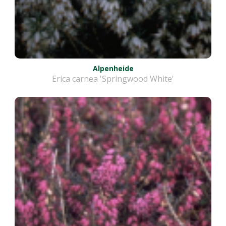
Alpenheide
Erica carnea 'Springwood White'