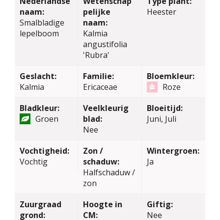
Nederlandse
Wetenschap
Type plant:
naam:
pelijke
Heester
Smalbladige
naam:
lepelboom
Kalmia
angustifolia
'Rubra'
Geslacht:
Familie:
Bloemkleur:
Kalmia
Ericaceae
Roze
Bladkleur:
Veelkleurig
Bloeitijd:
Groen
blad:
Juni, Juli
Nee
Vochtigheid:
Zon /
Wintergroen:
Vochtig
schaduw:
Ja
Halfschaduw /
zon
Zuurgraad
Hoogte in
Giftig:
grond:
CM:
Nee