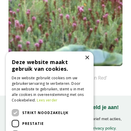
×
Deze website maakt
gebruik van cookies.
Bruckenthalia
Bruckenthalia spiculifolia 'Balkan Red'
Deze website gebruikt cookies om uw
gebruikerservaring te verbeteren. Door
onze website te gebruiken, stemt u in met
alle cookies in overeenstemming met ons
Cookiebeleid.
Lees verder
Onze nieuwsbrief ontvangen? Meld je aan!
STRIKT NOODZAKELIJK
Ontvang ongeveer 1x per week onze nieuwsbrief met acties,
PRESTATIE
nieuws & activiteiten!
We slaan uw gegevens op conform onze
privacy policy
.