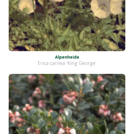
Alpenheide
Erica carnea 'King George'