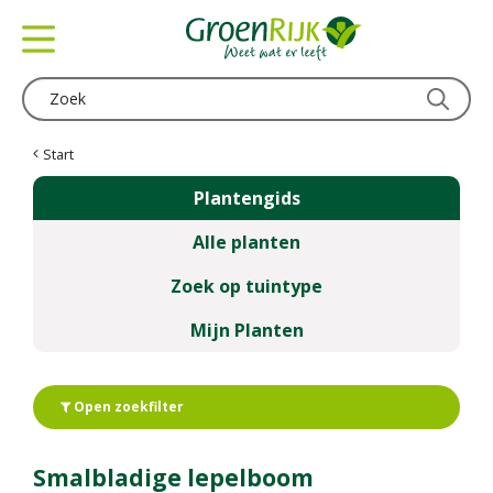
G
a
n
a
a
r
c
Start
o
Plantengids
n
t
Alle planten
e
n
Zoek op tuintype
t
Mijn Planten
Open zoekfilter
Smalbladige lepelboom