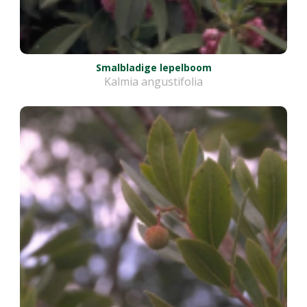
Smalbladige lepelboom
Kalmia angustifolia