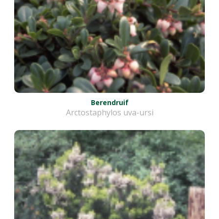
Berendruif
Arctostaphylos uva-ursi