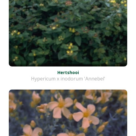
Hertshooi
Hypericum x inodorum 'Annebel'