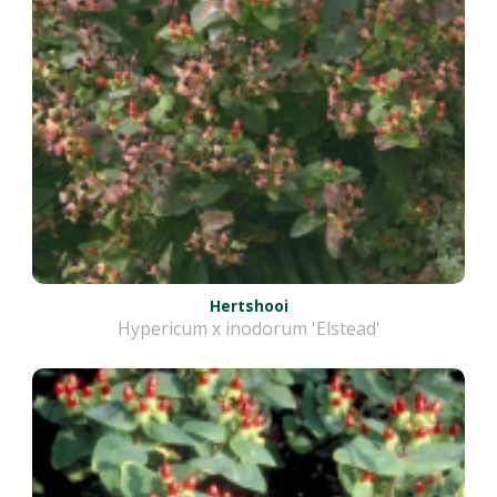
Hertshooi
Hypericum x inodorum 'Elstead'