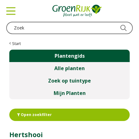
G
a
n
a
a
r
c
Start
o
Plantengids
n
t
Alle planten
e
n
Zoek op tuintype
t
Mijn Planten
Open zoekfilter
Hertshooi