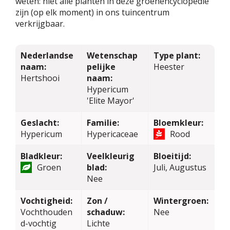
weten: niet alle planten in deze groenencyclopedie
zijn (op elk moment) in ons tuincentrum
verkrijgbaar.
Nederlandse
Wetenschap
Type plant:
naam:
pelijke
Heester
Hertshooi
naam:
Hypericum
'Elite Mayor'
Geslacht:
Familie:
Bloemkleur:
Hypericum
Hypericaceae
Rood
Bladkleur:
Veelkleurig
Bloeitijd:
Groen
blad:
Juli, Augustus
Nee
Vochtigheid:
Zon /
Wintergroen:
Vochthouden
schaduw:
Nee
d-vochtig
Lichte