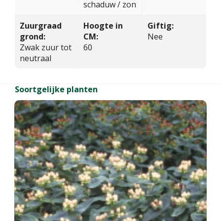
schaduw / zon
Zuurgraad
Hoogte in
Giftig:
grond:
CM:
Nee
Zwak zuur tot
60
neutraal
Soortgelijke planten