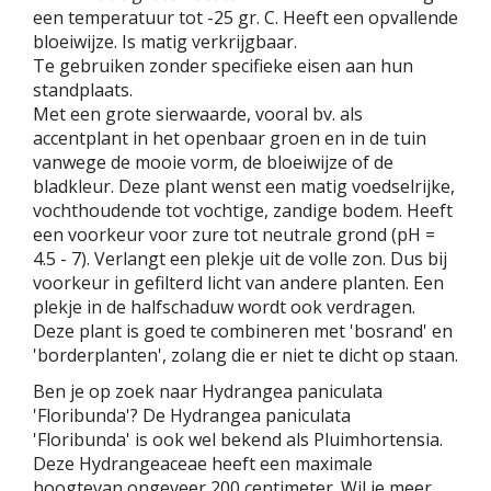
een temperatuur tot -25 gr. C. Heeft een opvallende
bloeiwijze. Is matig verkrijgbaar.
Te gebruiken zonder specifieke eisen aan hun
standplaats.
Met een grote sierwaarde, vooral bv. als
accentplant in het openbaar groen en in de tuin
vanwege de mooie vorm, de bloeiwijze of de
bladkleur. Deze plant wenst een matig voedselrijke,
vochthoudende tot vochtige, zandige bodem. Heeft
een voorkeur voor zure tot neutrale grond (pH =
4.5 - 7). Verlangt een plekje uit de volle zon. Dus bij
voorkeur in gefilterd licht van andere planten. Een
plekje in de halfschaduw wordt ook verdragen.
Deze plant is goed te combineren met 'bosrand' en
'borderplanten', zolang die er niet te dicht op staan.
Ben je op zoek naar Hydrangea paniculata
'Floribunda'? De Hydrangea paniculata
'Floribunda' is ook wel bekend als Pluimhortensia.
Deze Hydrangeaceae heeft een maximale
hoogtevan ongeveer 200 centimeter. Wil je meer