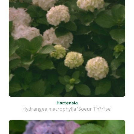
Hortensia
Hydrangea macrophylla 'Soeur Th?r?se'