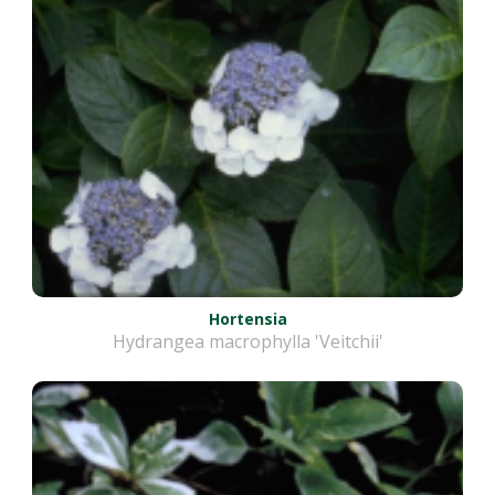
Hortensia
Hydrangea macrophylla 'Veitchii'