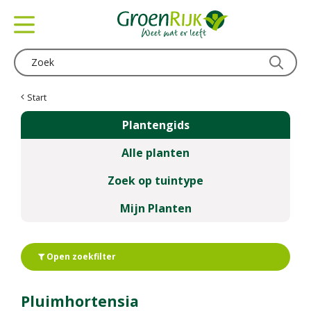
G
a
n
a
a
r
c
Start
o
Plantengids
n
t
Alle planten
e
n
Zoek op tuintype
t
Mijn Planten
Open zoekfilter
Pluimhortensia