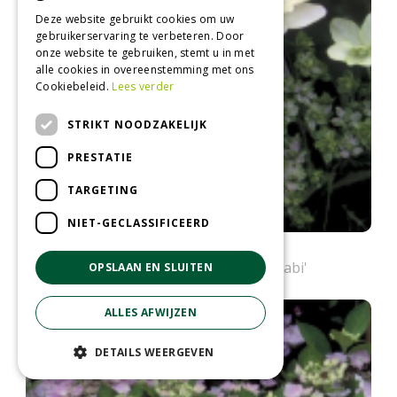
Deze website gebruikt cookies om uw
gebruikerservaring te verbeteren. Door
onze website te gebruiken, stemt u in met
alle cookies in overeenstemming met ons
Cookiebeleid.
Lees verder
STRIKT NOODZAKELIJK
PRESTATIE
TARGETING
NIET-GECLASSIFICEERD
Hortensia (scherm)
Hydrangea macrophylla 'Hanabi'
OPSLAAN EN SLUITEN
ALLES AFWIJZEN
DETAILS WEERGEVEN