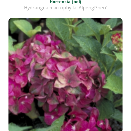
Hortensia (bol)
Hydrangea macrophylla 'Alpengl?hen'