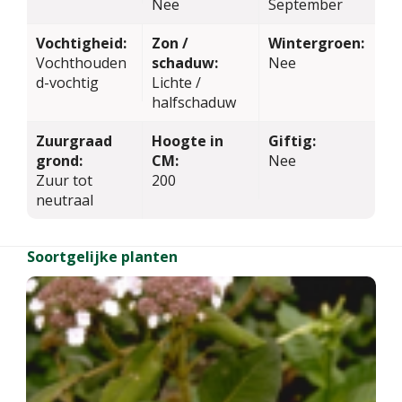
Nee
September
Vochtigheid:
Zon /
Wintergroen:
Vochthouden
schaduw:
Nee
d-vochtig
Lichte /
halfschaduw
Zuurgraad
Hoogte in
Giftig:
grond:
CM:
Nee
Zuur tot
200
neutraal
Soortgelijke planten