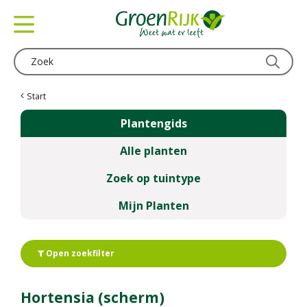
G
a
n
a
a
r
c
Start
o
Plantengids
n
t
Alle planten
e
n
Zoek op tuintype
t
Mijn Planten
Open zoekfilter
Hortensia (scherm)