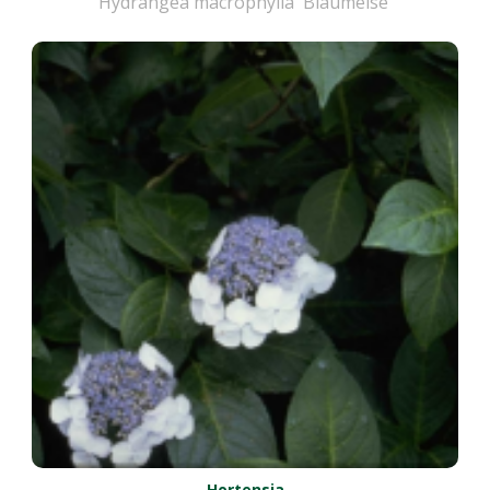
Hydrangea macrophylla 'Blaumeise'
Hortensia