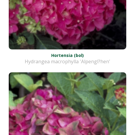
Hortensia (bol)
Hydrangea macrophylla 'Alpengl?hen'