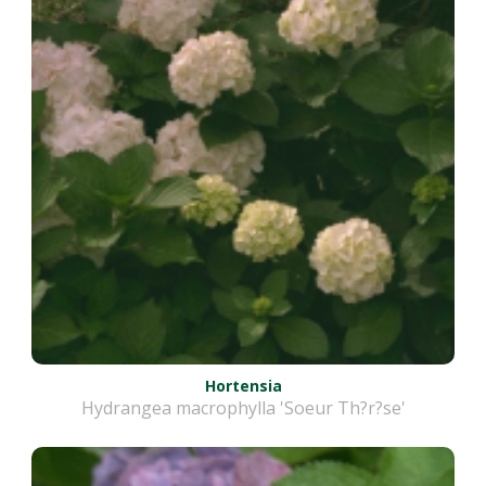
Hortensia
Hydrangea macrophylla 'Soeur Th?r?se'