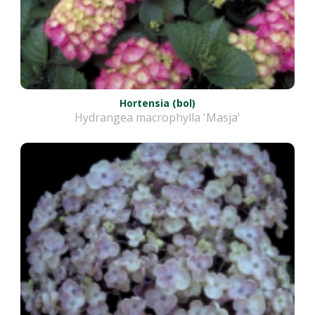
Hortensia (bol)
Hydrangea macrophylla 'Masja'