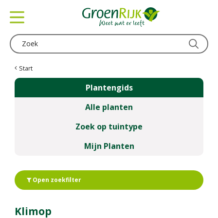
G
a
n
a
a
r
c
Start
o
Plantengids
n
t
Alle planten
e
n
Zoek op tuintype
t
Mijn Planten
Open zoekfilter
Klimop