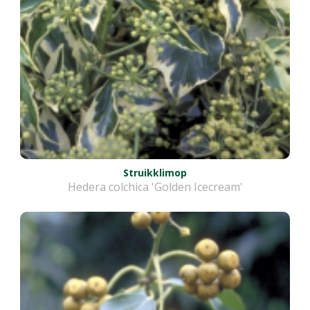
Struikklimop
Hedera colchica 'Golden Icecream'