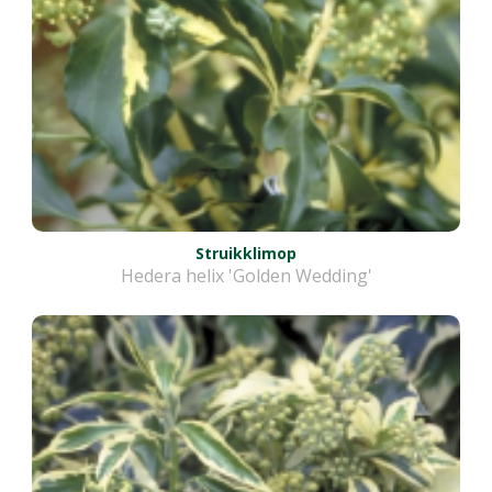
Struikklimop
Hedera helix 'Golden Wedding'