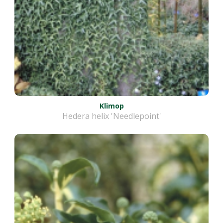
Klimop
Hedera helix 'Needlepoint'