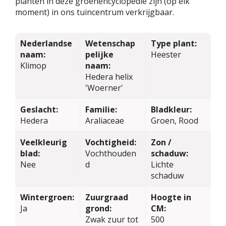
planten in deze groenencyclopedie zijn (op elk
moment) in ons tuincentrum verkrijgbaar.
Nederlandse
Wetenschap
Type plant:
naam:
pelijke
Heester
Klimop
naam:
Hedera helix
'Woerner'
Geslacht:
Familie:
Bladkleur:
Hedera
Araliaceae
Groen, Rood
Veelkleurig
Vochtigheid:
Zon /
blad:
Vochthouden
schaduw:
Nee
d
Lichte
schaduw
Wintergroen:
Zuurgraad
Hoogte in
Ja
grond:
CM:
Zwak zuur tot
500