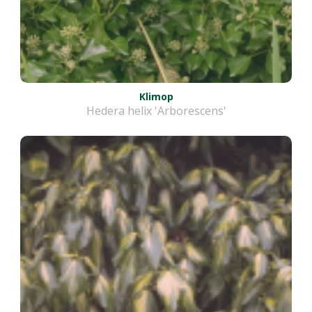
Klimop
Hedera helix 'Arborescens'