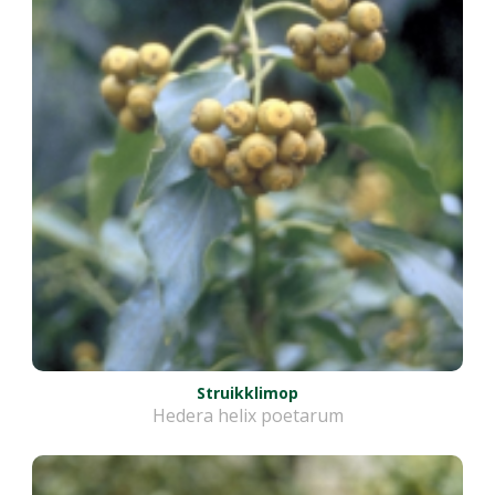
Struikklimop
Hedera helix poetarum