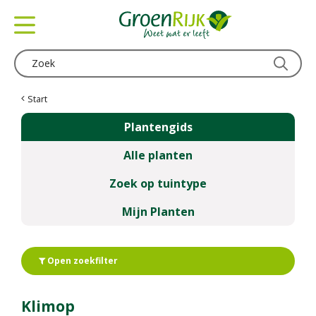
G
a
n
a
a
r
c
Start
o
Plantengids
n
t
Alle planten
e
n
Zoek op tuintype
t
Mijn Planten
Open zoekfilter
Klimop