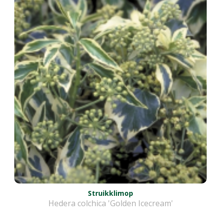
Struikklimop
Hedera colchica 'Golden Icecream'