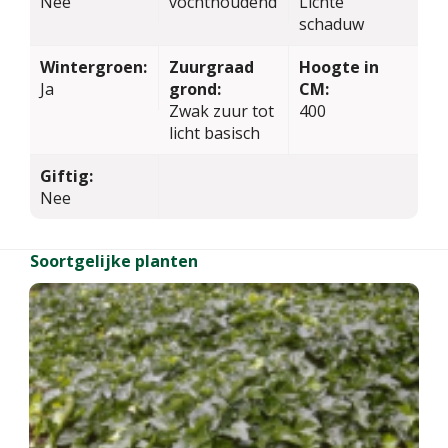
Nee
vochthoudend
Lichte
schaduw
Wintergroen:
Zuurgraad
Hoogte in
Ja
grond:
CM:
Zwak zuur tot
400
licht basisch
Giftig:
Nee
Soortgelijke planten