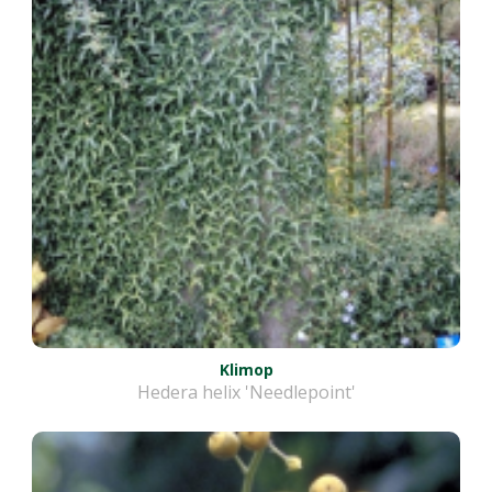
Klimop
Hedera helix 'Needlepoint'