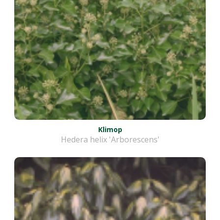
Klimop
Hedera helix 'Arborescens'