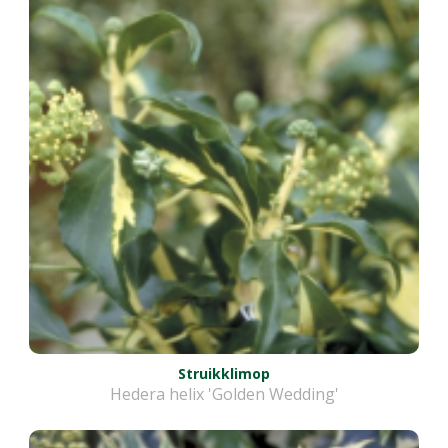
Struikklimop
Hedera helix 'Golden Wedding'