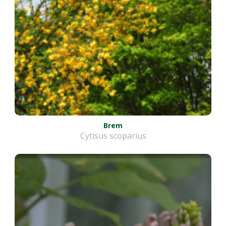
Brem
Cytisus scoparius