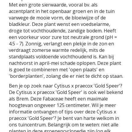
Met een grote sierwaarde, vooral bv. als
accentplant in het openbaar groen en in de tuin
vanwege de mooie vorm, de bloeiwijze of de
bladkleur. Deze plant wenst een voedselarme,
droge tot vochthoudende, zandige bodem. Heeft
een voorkeur voor zure tot neutrale grond (pH =
4.5 - 7). Zonnig, verlangt een plekje in de zon en
verdraagt zomerse warmte redelijk, mits de
standplaats voldoende vochthoudend is. Kan bij
nachtvorst in april-mei schade oplopen. Deze plant
is goed te combineren met 'open plaats' en
'borderplanten', zolang die er niet te dicht op staan.
Ben je op zoek naar Cytisus x praecox 'Gold Speer'?
De Cytisus x praecox 'Gold Speer' is ook wel bekend
als Brem. Deze Fabaceae heeft een maximale
hoogtevan ongeveer 125 centimeter. Wil je meer
informatie ontvangen of tips over deze Cytisus x
praecox 'Gold Speer'? Je bent van harte welkom in
ons tuincentrum. Belangrijk om te weten: niet alle
planten in deze groenencyclopedie zijn (op elk