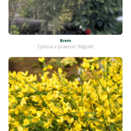
Brem
Cytisus x praecox 'Allgold'