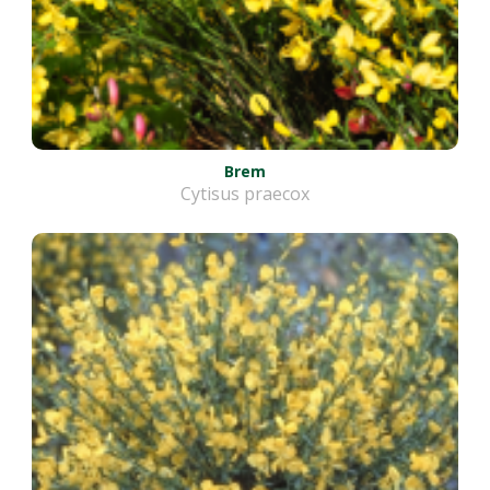
Brem
Cytisus praecox