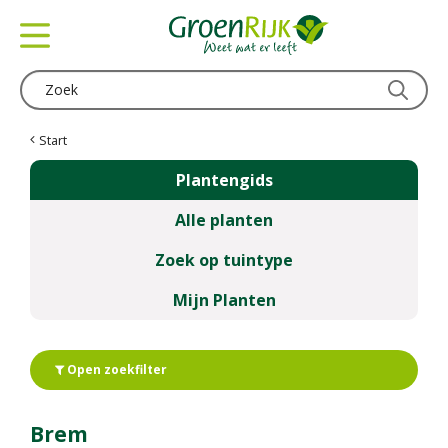
G
a
n
a
a
r
c
Start
o
Plantengids
n
t
Alle planten
e
n
Zoek op tuintype
t
Mijn Planten
Open zoekfilter
Brem