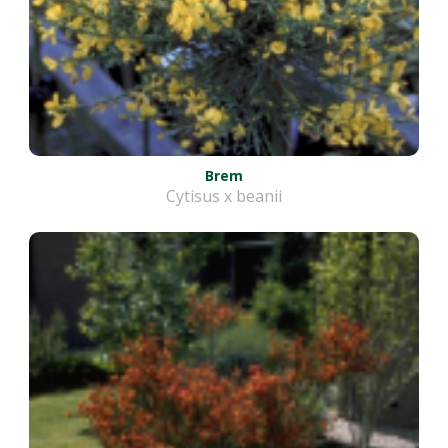
Brem
Cytisus x beanii