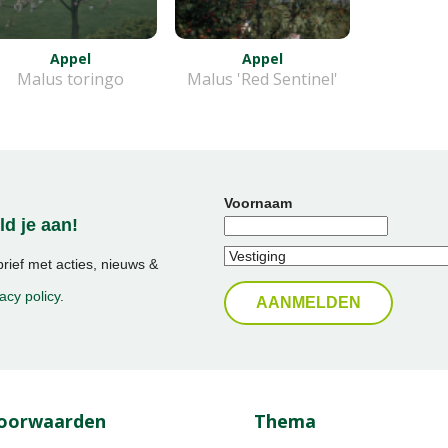
Appel
Appel
Malus toringo
Malus 'Red Sentinel'
Voornaam
d je aan!
ief met acties, nieuws &
acy policy
.
oorwaarden
Thema