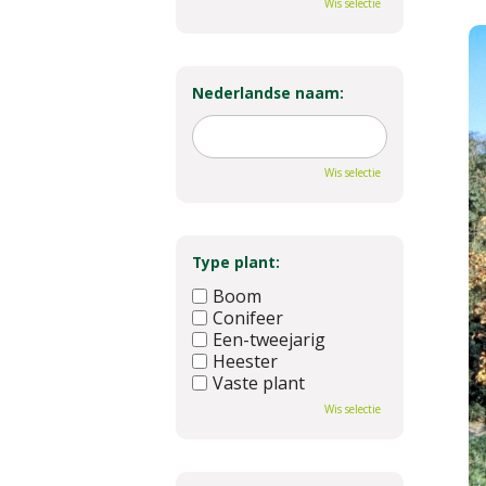
Wis selectie
Nederlandse naam:
Wis selectie
Type plant:
Boom
Conifeer
Een-tweejarig
Heester
Vaste plant
Wis selectie