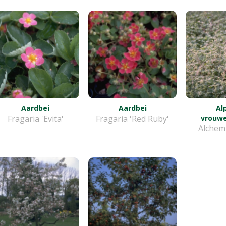
Aardbei
Aardbei
Al
Fragaria 'Evita'
Fragaria 'Red Ruby'
vrouw
Alchemi