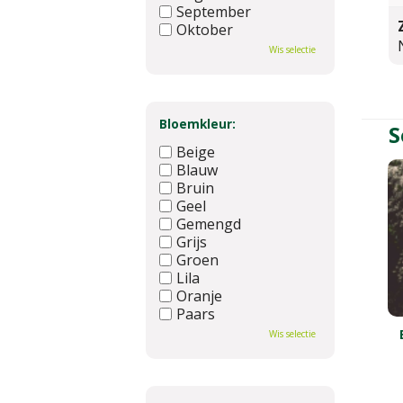
September
Oktober
November
Wis selectie
December
Bloemkleur:
S
Beige
Blauw
Bruin
Geel
Gemengd
Grijs
Groen
Lila
Oranje
Paars
Rood
Wis selectie
Roze
Wit
Zwart