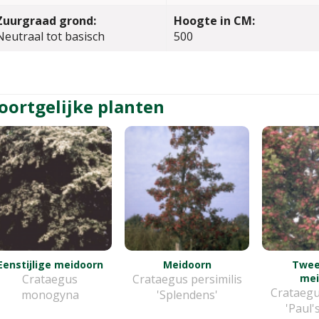
Zuurgraad grond:
Hoogte in CM:
Neutraal tot basisch
500
oortgelijke planten
Eenstijlige meidoorn
Meidoorn
Twees
Crataegus
Crataegus persimilis
mei
Crataegu
monogyna
'Splendens'
'Paul'