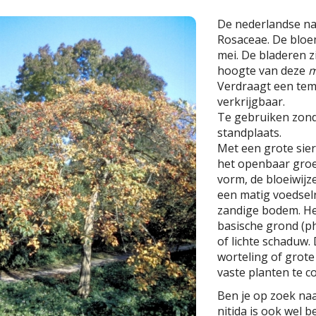
De nederlandse n
Rosaceae. De bloemk
mei. De bladeren 
hoogte van deze
m
Verdraagt een temp
verkrijgbaar.
Te gebruiken zond
standplaats.
Met een grote sier
het openbaar groe
vorm, de bloeiwijz
een matig voedselr
zandige bodem. He
basische grond (ph 
of lichte schaduw.
worteling of grot
vaste planten te 
Ben je op zoek na
nitida is ook wel 