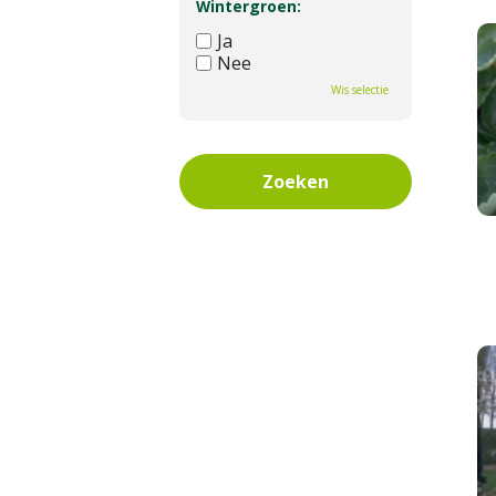
Wintergroen:
Ja
Nee
Wis selectie