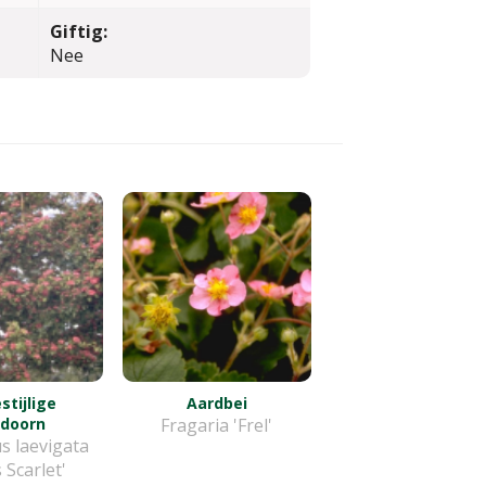
Giftig:
Nee
tijlige
Aardbei
doorn
Fragaria 'Frel'
s laevigata
s Scarlet'