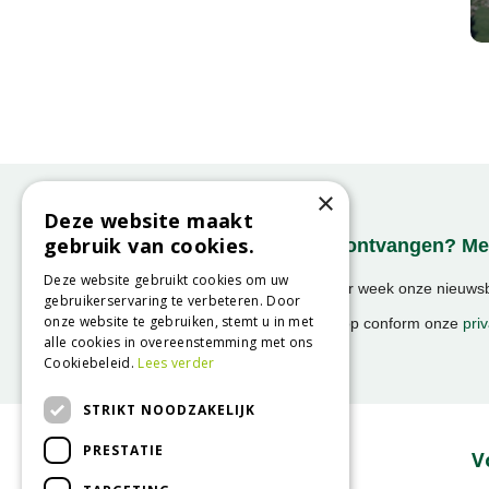
×
Deze website maakt
gebruik van cookies.
Onze nieuwsbrief ontvangen? Mel
Deze website gebruikt cookies om uw
Ontvang ongeveer 1x per week onze nieuwsbr
gebruikerservaring te verbeteren. Door
activiteiten!
onze website te gebruiken, stemt u in met
We slaan uw gegevens op conform onze
priv
alle cookies in overeenstemming met ons
Cookiebeleid.
Lees verder
STRIKT NOODZAKELIJK
PRESTATIE
Over GroenRijk
V