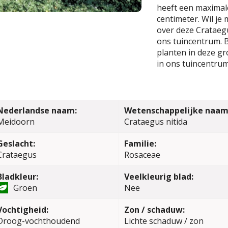
heeft een maxima
centimeter. Wil je
over deze Crataegu
ons tuincentrum. B
planten in deze gr
in ons tuincentrum
Nederlandse naam:
Wetenschappelijke naam
Meidoorn
Crataegus nitida
Geslacht:
Familie:
Crataegus
Rosaceae
Bladkleur:
Veelkleurig blad:
Groen
Nee
Vochtigheid:
Zon / schaduw:
Droog-vochthoudend
Lichte schaduw / zon