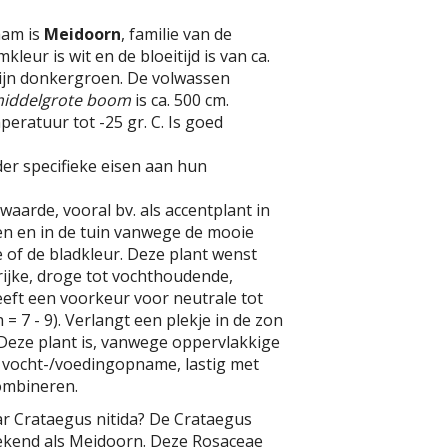
aam is
Meidoorn
, familie van de
leur is wit en de bloeitijd is van ca.
zijn donkergroen. De volwassen
iddelgrote boom
is ca. 500 cm.
eratuur tot -25 gr. C. Is goed
er specifieke eisen aan hun
waarde, vooral bv. als accentplant in
n en in de tuin vanwege de mooie
e of de bladkleur. Deze plant wenst
ijke, droge tot vochthoudende,
eft een voorkeur voor neutrale tot
= 7 - 9). Verlangt een plekje in de zon
 Deze plant is, vanwege oppervlakkige
e vocht-/voedingopname, lastig met
combineren.
ar Crataegus nitida? De Crataegus
bekend als Meidoorn. Deze Rosaceae