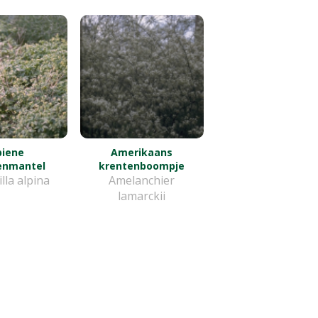
piene
Amerikaans
enmantel
krentenboompje
lla alpina
Amelanchier
lamarckii