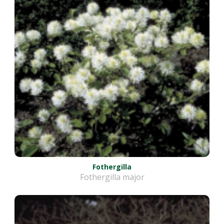
Fothergilla
Fothergilla major