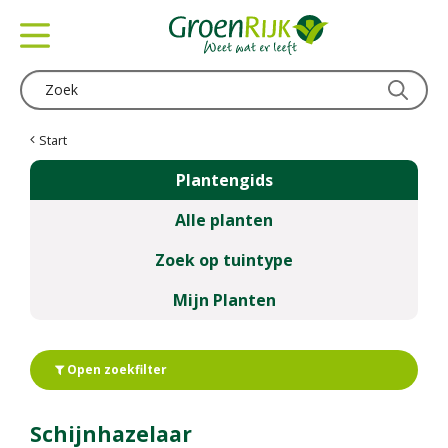
G
a
n
a
a
r
c
Start
o
Plantengids
n
t
Alle planten
e
n
Zoek op tuintype
t
Mijn Planten
Open zoekfilter
Schijnhazelaar