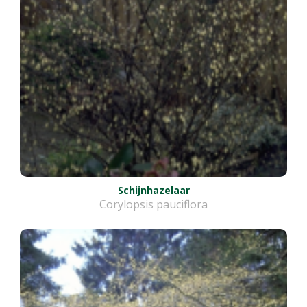
Schijnhazelaar
Corylopsis pauciflora