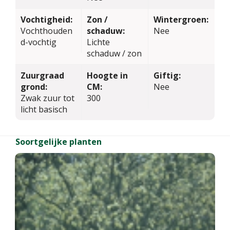
Vochtigheid:
Zon /
Wintergroen:
Vochthouden
schaduw:
Nee
d-vochtig
Lichte
schaduw / zon
Zuurgraad
Hoogte in
Giftig:
grond:
CM:
Nee
Zwak zuur tot
300
licht basisch
Soortgelijke planten