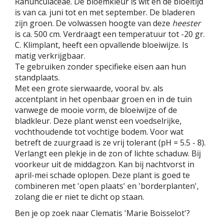
Ranunculaceae. De bloemkleur is wit en de bloeitijd
is van ca. juni tot en met september. De bladeren
zijn groen. De volwassen hoogte van deze
heester
is ca. 500 cm. Verdraagt een temperatuur tot -20 gr.
C. Klimplant, heeft een opvallende bloeiwijze. Is
matig verkrijgbaar.
Te gebruiken zonder specifieke eisen aan hun
standplaats.
Met een grote sierwaarde, vooral bv. als
accentplant in het openbaar groen en in de tuin
vanwege de mooie vorm, de bloeiwijze of de
bladkleur. Deze plant wenst een voedselrijke,
vochthoudende tot vochtige bodem. Voor wat
betreft de zuurgraad is ze vrij tolerant (pH = 5.5 - 8).
Verlangt een plekje in de zon of lichte schaduw. Bij
voorkeur uit de middagzon. Kan bij nachtvorst in
april-mei schade oplopen. Deze plant is goed te
combineren met 'open plaats' en 'borderplanten',
zolang die er niet te dicht op staan.
Ben je op zoek naar Clematis 'Marie Boisselot'?