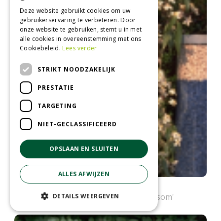
Deze website gebruikt cookies om uw
gebruikerservaring te verbeteren. Door
onze website te gebruiken, stemt u in met
alle cookies in overeenstemming met ons
Cookiebeleid.
Lees verder
STRIKT NOODZAKELIJK
PRESTATIE
TARGETING
NIET-GECLASSIFICEERD
OPSLAAN EN SLUITEN
ALLES AFWIJZEN
Clematis
Clematis armandii 'Apple Blossom'
DETAILS WEERGEVEN