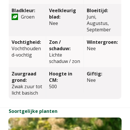
Bladkleur:
Veelkleurig
Bloeitijd:
Groen
blad:
Juni,
Nee
Augustus,
September
Vochtigheid:
Zon /
Wintergroen:
Vochthouden
schaduw:
Nee
d-vochtig
Lichte
schaduw / zon
Zuurgraad
Hoogte in
Giftig:
grond:
CM:
Nee
Zwak zuur tot
500
licht basisch
Soortgelijke planten