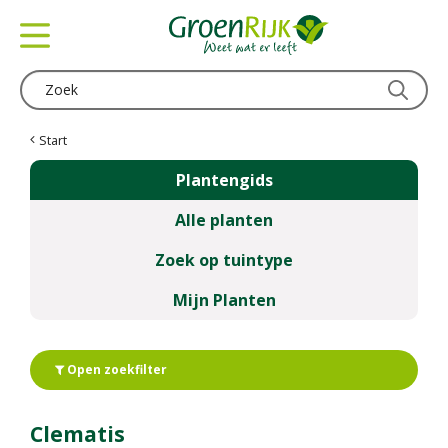
G
a
n
a
a
r
c
Start
o
Plantengids
n
t
Alle planten
e
n
Zoek op tuintype
t
Mijn Planten
Open zoekfilter
Clematis