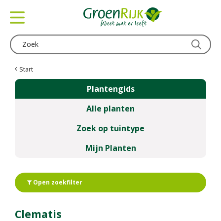
G
a
n
a
a
r
c
Start
o
Plantengids
n
t
Alle planten
e
n
Zoek op tuintype
t
Mijn Planten
Open zoekfilter
Clematis