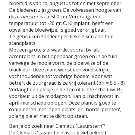
bloeitijd is van ca. augustus tot en met september.
De bladeren zijn groen. De volwassen hoogte van
deze
heester
is ca. 500 cm. Verdraagt een
temperatuur tot -20 gr. C. Klimplant, heeft een
opvallende bloeiwijze. Is goed verkrijgbaar.
Te gebruiken zonder specifieke eisen aan hun
standplaats.
Met een grote sierwaarde, vooral bv. als
accentplant in het openbaar groen en in de tuin
vanwege de mooie vorm, de bloeiwijze of de
bladkleur. Deze plant wenst een voedselrijke,
vochthoudende tot vochtige bodem. Voor wat
betreft de zuurgraad is ze vrij tolerant (pH = 5.5 - 8).
Verlangt een plekje in de zon of lichte schaduw. Bij
voorkeur uit de middagzon. Kan bij nachtvorst in
april-mei schade oplopen. Deze plant is goed te
combineren met 'open plaats' en 'borderplanten',
zolang die er niet te dicht op staan.
Ben je op zoek naar Clematis 'Lasurstern'?
De Clematis 'Lasurstern' is ook wel bekend