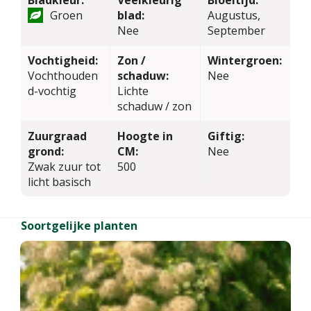
Groen
blad:
Augustus,
Nee
September
Vochtigheid:
Zon /
Wintergroen:
Vochthouden
schaduw:
Nee
d-vochtig
Lichte
schaduw / zon
Zuurgraad
Hoogte in
Giftig:
grond:
CM:
Nee
Zwak zuur tot
500
licht basisch
Soortgelijke planten