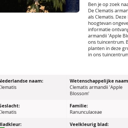
Ben je op zoek naa
De Clematis arman
als Clematis. Dez
hoogtevan ongevee
informatie ontvang
armandii 'Apple Bl
ons tuincentrum. B
planten in deze gr
in ons tuincentrum
Nederlandse naam:
Wetenschappelijke naam
Clematis
Clematis armandii 'Apple
Blossom'
Geslacht:
Familie:
Clematis
Ranunculaceae
Bladkleur:
Veelkleurig blad: