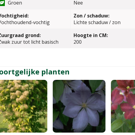
Groen
Nee
Vochtigheid:
Zon / schaduw:
Vochthoudend-vochtig
Lichte schaduw / zon
Zuurgraad grond:
Hoogte in CM:
Zwak zuur tot licht basisch
200
oortgelijke planten