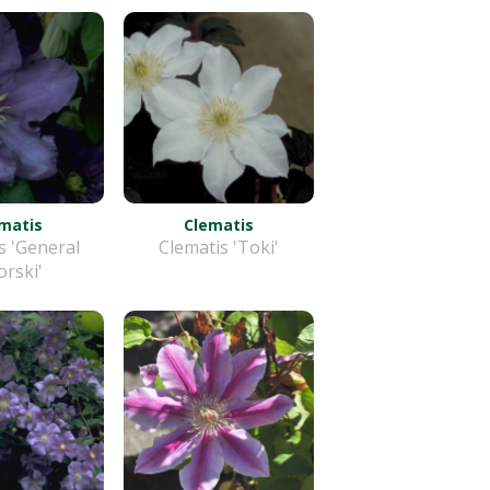
matis
Clematis
s 'General
Clematis 'Toki'
orski'