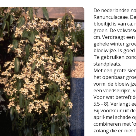
De nederlandse n
Ranunculaceae. De
bloeitijd is van ca.
groen. De volwas
cm. Verdraagt een t
gehele winter groe
bloeiwijze. Is goed
Te gebruiken zond
standplaats.
Met een grote sier
het openbaar groe
vorm, de bloeiwijz
een voedselrijke,
Voor wat betreft de
5.5 - 8). Verlangt 
Bij voorkeur uit d
april-mei schade o
combineren met 'op
zolang die er niet 