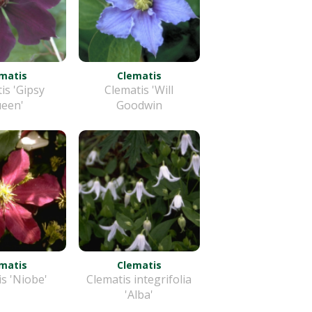
matis
Clematis
is 'Gipsy
Clematis 'Will
een'
Goodwin
matis
Clematis
s 'Niobe'
Clematis integrifolia
'Alba'