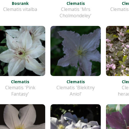
Bosrank
Clematis
Cle
Clematis vitalba
Clematis 'Mrs
Clematis
Cholmondeley'
Clematis
Clematis
Cle
Clematis 'Pink
Clematis 'Blekitny
Cle
Fantasy'
Aniol'
herac