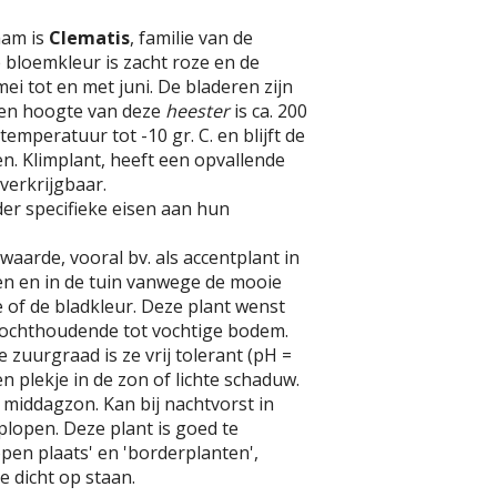
aam is
Clematis
, familie van de
 bloemkleur is zacht roze en de
 mei tot en met juni. De bladeren zijn
sen hoogte van deze
heester
is ca. 200
emperatuur tot -10 gr. C. en blijft de
n. Klimplant, heeft een opvallende
 verkrijgbaar.
er specifieke eisen aan hun
waarde, vooral bv. als accentplant in
n en in de tuin vanwege de mooie
e of de bladkleur. Deze plant wenst
 vochthoudende tot vochtige bodem.
 zuurgraad is ze vrij tolerant (pH =
een plekje in de zon of lichte schaduw.
e middagzon. Kan bij nachtvorst in
plopen. Deze plant is goed te
en plaats' en 'borderplanten',
te dicht op staan.