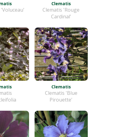
matis
Clematis
 'Voluceau'
Clematis 'Rouge
Cardinal'
matis
Clematis
matis
Clematis 'Blue
leifolia
Pirouette'