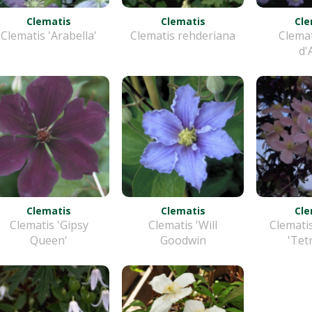
Clematis
Clematis
Cle
Clematis 'Arabella'
Clematis rehderiana
Clemat
d'
Clematis
Clematis
Cle
Clematis 'Gipsy
Clematis 'Will
Clemati
Queen'
Goodwin
'Tet