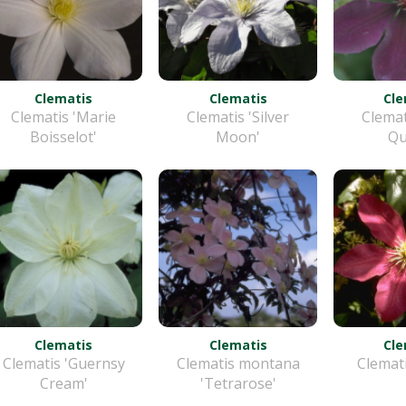
Clematis
Clematis
Cle
Clematis 'Marie
Clematis 'Silver
Clemat
Boisselot'
Moon'
Qu
Clematis
Clematis
Cle
Clematis 'Guernsy
Clematis montana
Clemati
Cream'
'Tetrarose'