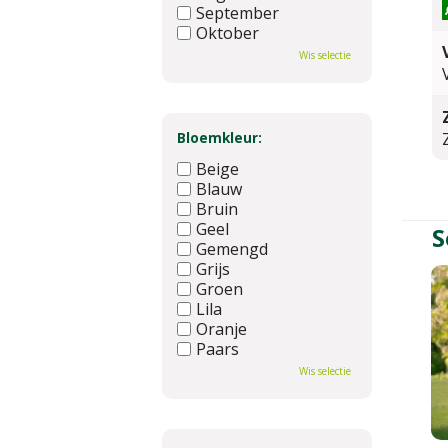
September
Oktober
November
Wis selectie
December
Bloemkleur:
Beige
Blauw
Bruin
Geel
S
Gemengd
Grijs
Groen
Lila
Oranje
Paars
Rood
Wis selectie
Roze
Wit
Zwart