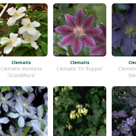
Clematis
Clematis
Cle
Clematis montana
Clematis 'Dr Ruppel'
Clemati
'Grandiflora'
Sik