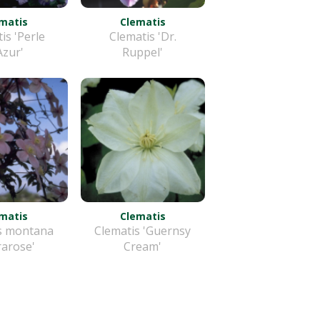
matis
Clematis
is 'Perle
Clematis 'Dr.
Azur'
Ruppel'
matis
Clematis
s montana
Clematis 'Guernsy
rarose'
Cream'