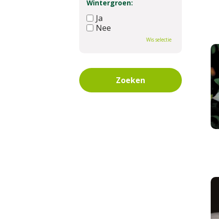
Wintergroen:
Ja
Nee
Wis selectie