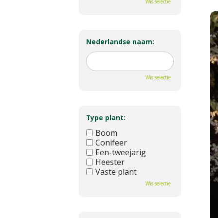
Wis selectie
Nederlandse naam:
Wis selectie
Type plant:
Boom
Conifeer
Een-tweejarig
Heester
Vaste plant
Wis selectie