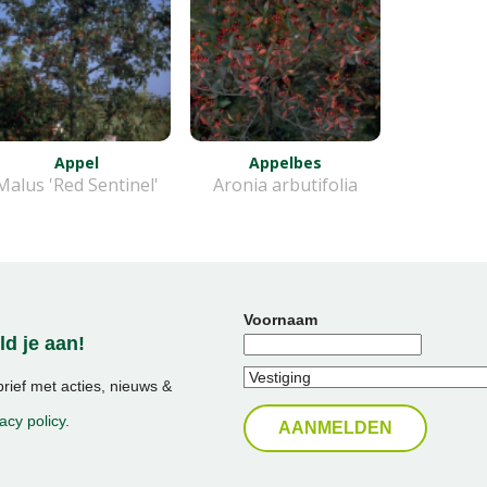
Appel
Appelbes
Malus 'Red Sentinel'
Aronia arbutifolia
Voornaam
d je aan!
ief met acties, nieuws &
acy policy
.