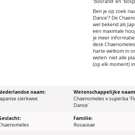
'bosrand' en 'bosp
Ben je op zoek na
Dance'? De Chaeno
wel bekend als Ja
een maximale hoog
je meer informatie
deze Chaenomeles 
harte welkom in on
weten: niet alle p
(op elk moment) in
Nederlandse naam:
Wetenschappelijke naam
Japanse sierkwee
Chaenomeles x superba 'Fi
Dance'
Geslacht:
Familie:
Chaenomeles
Rosaceae