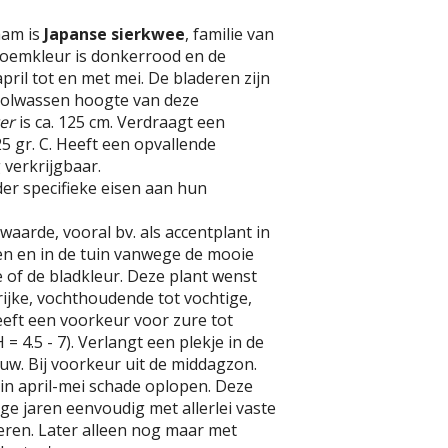
aam is
Japanse sierkwee
, familie van
loemkleur is donkerrood en de
 april tot en met mei. De bladeren zijn
volwassen hoogte van deze
er
is ca. 125 cm. Verdraagt een
5 gr. C. Heeft een opvallende
g verkrijgbaar.
er specifieke eisen aan hun
waarde, vooral bv. als accentplant in
n en in de tuin vanwege de mooie
e of de bladkleur. Deze plant wenst
ijke, vochthoudende tot vochtige,
eft een voorkeur voor zure tot
= 4.5 - 7). Verlangt een plekje in de
duw. Bij voorkeur uit de middagzon.
 in april-mei schade oplopen. Deze
nge jaren eenvoudig met allerlei vaste
eren. Later alleen nog maar met