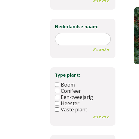
Wis selectie
Nederlandse naam:
Wis selectie
Type plant:
Boom
Conifeer
Een-tweejarig
Heester
Vaste plant
Wis selectie