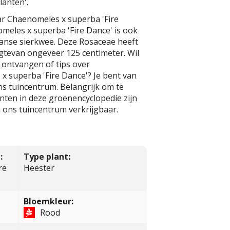
lanten'.
ar Chaenomeles x superba 'Fire
meles x superba 'Fire Dance' is ook
panse sierkwee. Deze Rosaceae heeft
tevan ongeveer 125 centimeter. Wil
 ontvangen of tips over
x superba 'Fire Dance'? Je bent van
s tuincentrum. Belangrijk om te
lanten in deze groenencyclopedie zijn
 ons tuincentrum verkrijgbaar.
:
Type plant:
re
Heester
Bloemkleur:
Rood