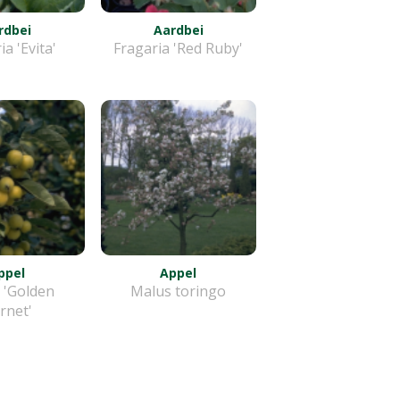
rdbei
Aardbei
ia 'Evita'
Fragaria 'Red Ruby'
ppel
Appel
 'Golden
Malus toringo
rnet'