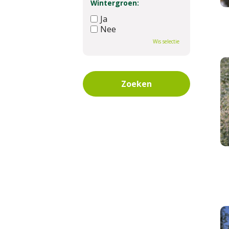
Wintergroen:
Ja
Nee
Wis selectie