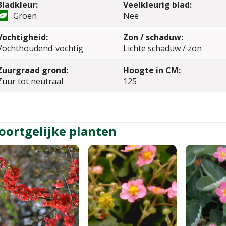
Bladkleur:
Veelkleurig blad:
Groen
Nee
Vochtigheid:
Zon / schaduw:
Vochthoudend-vochtig
Lichte schaduw / zon
Zuurgraad grond:
Hoogte in CM:
Zuur tot neutraal
125
oortgelijke planten