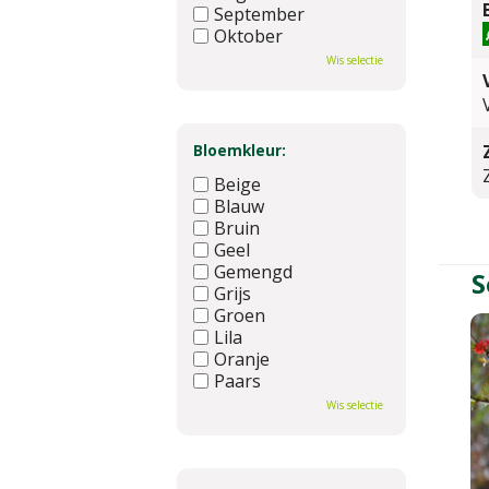
September
Oktober
November
Wis selectie
December
Bloemkleur:
Beige
Blauw
Bruin
Geel
Gemengd
S
Grijs
Groen
Lila
Oranje
Paars
Rood
Wis selectie
Roze
Wit
Zwart