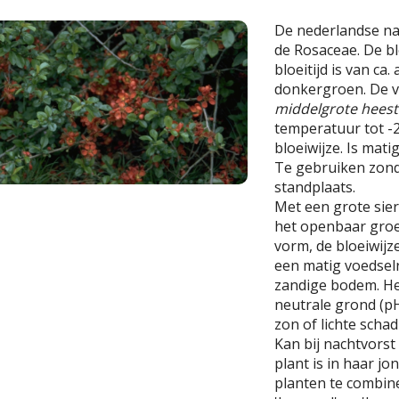
De nederlandse n
de Rosaceae. De b
bloeitijd is van ca.
donkergroen. De 
middelgrote heest
temperatuur tot -2
bloeiwijze. Is mati
Te gebruiken zond
standplaats.
Met een grote sier
het openbaar groe
vorm, de bloeiwijz
een matig voedselr
zandige bodem. He
neutrale grond (pH 
zon of lichte scha
Kan bij nachtvorst
plant is in haar jo
planten te combin