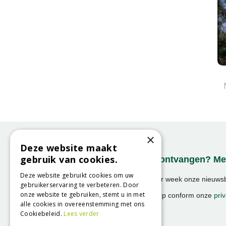
×
Deze website maakt
gebruik van cookies.
Onze nieuwsbrief ontvangen? Mel
Deze website gebruikt cookies om uw
Ontvang ongeveer 1x per week onze nieuwsbr
gebruikerservaring te verbeteren. Door
activiteiten!
onze website te gebruiken, stemt u in met
We slaan uw gegevens op conform onze
priv
alle cookies in overeenstemming met ons
Cookiebeleid.
Lees verder