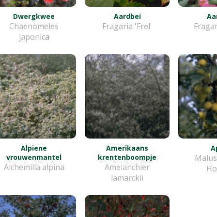
Dwergkwee
Aardbei
Aa
Chaenomeles
Fragaria 'Frel'
Fragar
japonica
Alpiene
Amerikaans
A
vrouwenmantel
krentenboompje
Malus
Alchemilla alpina
Amelanchier
Ho
lamarckii