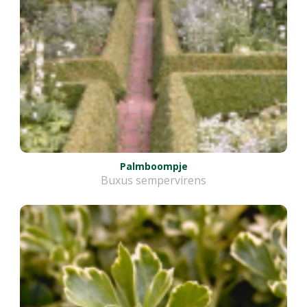
Palmboompje
Buxus sempervirens