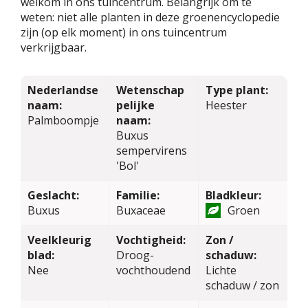
welkom in ons tuincentrum. Belangrijk om te
weten: niet alle planten in deze groenencyclopedie
zijn (op elk moment) in ons tuincentrum
verkrijgbaar.
Nederlandse
Wetenschap
Type plant:
naam:
pelijke
Heester
Palmboompje
naam:
Buxus
sempervirens
'Bol'
Geslacht:
Familie:
Bladkleur:
Buxus
Buxaceae
Groen
Veelkleurig
Vochtigheid:
Zon /
blad:
Droog-
schaduw:
Nee
vochthoudend
Lichte
schaduw / zon