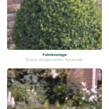
Palmboompje
Buxus sempervirens 'Pyramide'