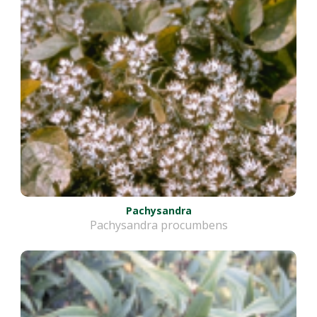
Pachysandra
Pachysandra procumbens