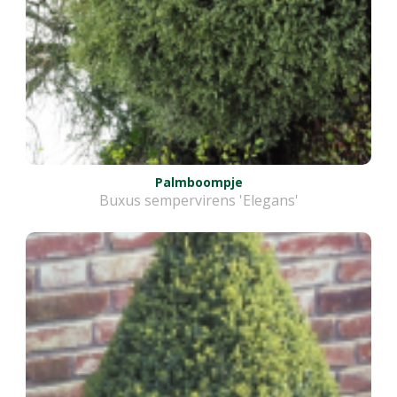
Palmboompje
Buxus sempervirens 'Elegans'