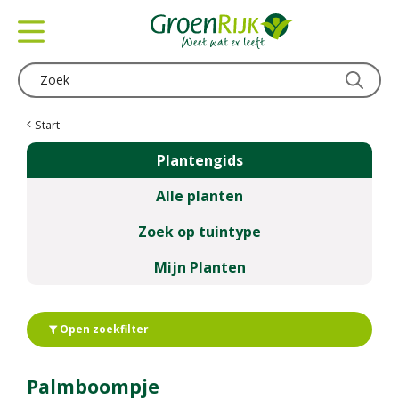
G
a
n
a
a
r
c
Start
o
Plantengids
n
t
Alle planten
e
n
Zoek op tuintype
t
Mijn Planten
Open zoekfilter
Palmboompje