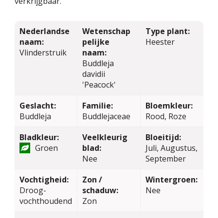
verkrijgbaar.
Nederlandse
Wetenschap
Type plant:
naam:
pelijke
Heester
Vlinderstruik
naam:
Buddleja
davidii
'Peacock'
Geslacht:
Familie:
Bloemkleur:
Buddleja
Buddlejaceae
Rood, Roze
Bladkleur:
Veelkleurig
Bloeitijd:
Groen
blad:
Juli, Augustus,
Nee
September
Vochtigheid:
Zon /
Wintergroen:
Droog-
schaduw:
Nee
vochthoudend
Zon