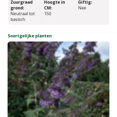
Zuurgraad
Hoogte in
Giftig:
grond:
CM:
Nee
Neutraal tot
150
basisch
Soortgelijke planten