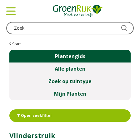
G
a
n
a
a
r
c
Start
o
Plantengids
n
t
Alle planten
e
n
Zoek op tuintype
t
Mijn Planten
Open zoekfilter
Vlinderstruik