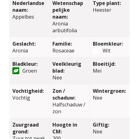
Nederlandse
Wetenschap
Type plant:
naam:
pelijke
Heester
Appelbes
naam:
Aronia
arbutifolia
Geslacht:
Familie:
Bloemkleur:
Aronia
Rosaceae
Wit
Bladkleur:
Veelkleurig
Bloeitijd:
Groen
blad:
Mei
Nee
Vochtigheid:
Zon /
Wintergroen:
Vochtig
schaduw:
Nee
Halfschaduw /
zon
Zuurgraad
Hoogte in
Giftig:
grond:
CM:
Nee
Zuur tot zwak
200