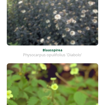
Blaasspirea
Physocarpus opulifolius 'Diabolo'