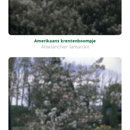
Amerikaans krentenboompje
Amelanchier lamarckii