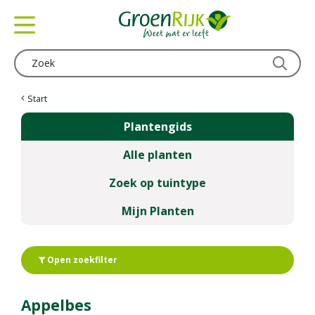
G
a
n
a
a
r
c
Start
o
Plantengids
n
t
Alle planten
e
n
Zoek op tuintype
t
Mijn Planten
Open zoekfilter
Appelbes