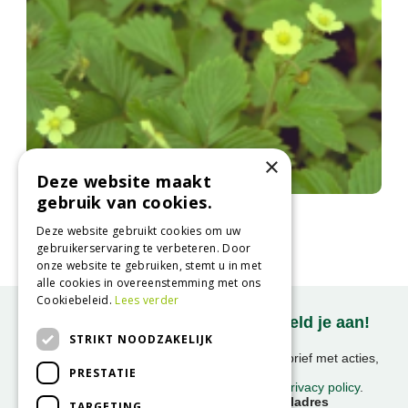
×
Deze website maakt
gebruik van cookies.
Bosaardbei
Fragaria vesca
Deze website gebruikt cookies om uw
gebruikerservaring te verbeteren. Door
onze website te gebruiken, stemt u in met
alle cookies in overeenstemming met ons
Cookiebeleid.
Lees verder
Onze nieuwsbrief ontvangen? Meld je aan!
STRIKT NOODZAKELIJK
Ontvang ongeveer 1x per week onze nieuwsbrief met acties,
PRESTATIE
nieuws & activiteiten!
We slaan uw gegevens op conform onze
privacy policy
.
Voornaam
E-mailadres
TARGETING