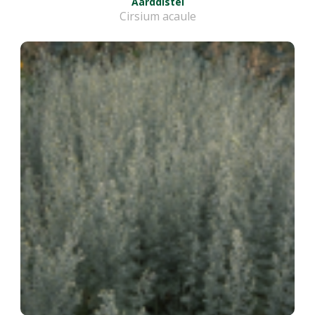
Aarddistel
Cirsium acaule