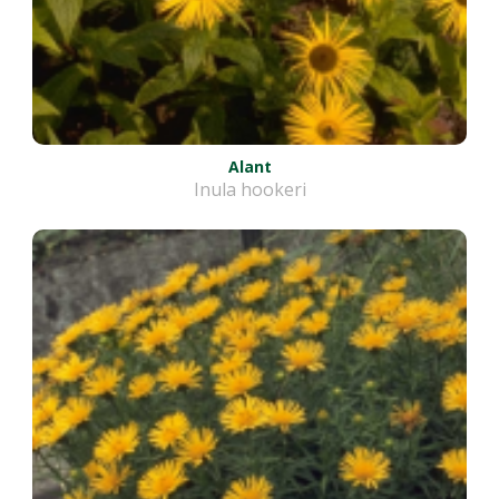
Alant
Inula hookeri