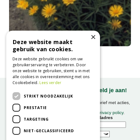
×
Deze website maakt
gebruik van cookies.
Alant
Inula ensifolia
Deze website gebruikt cookies om uw
gebruikerservaring te verbeteren. Door
onze website te gebruiken, stemt u in met
alle cookies in overeenstemming met ons
Cookiebeleid.
Lees verder
Onze nieuwsbrief ontvangen? Meld je aan!
STRIKT NOODZAKELIJK
Ontvang ongeveer 1x per week onze nieuwsbrief met acties,
PRESTATIE
nieuws & activiteiten!
We slaan uw gegevens op conform onze
privacy policy
.
Voornaam
E-mailadres
TARGETING
NIET-GECLASSIFICEERD