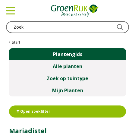
G
a
n
a
a
r
c
Start
o
Plantengids
n
t
Alle planten
e
n
Zoek op tuintype
t
Mijn Planten
Open zoekfilter
Mariadistel