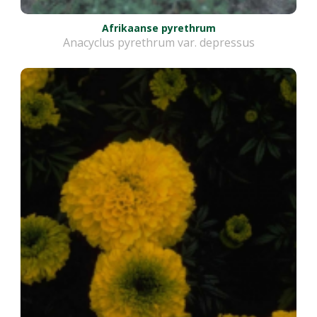
Afrikaanse pyrethrum
Anacyclus pyrethrum var. depressus