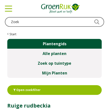
G
a
n
a
a
r
c
Start
o
Plantengids
n
t
Alle planten
e
n
Zoek op tuintype
t
Mijn Planten
Open zoekfilter
Ruige rudbeckia