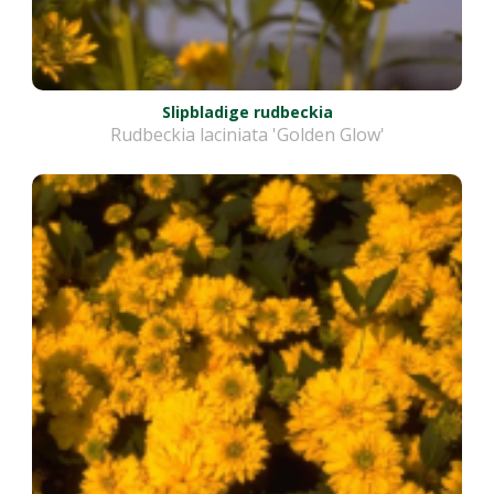
Slipbladige rudbeckia
Rudbeckia laciniata 'Golden Glow'