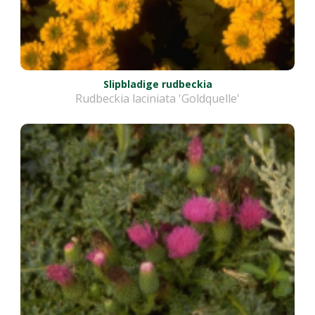
Slipbladige rudbeckia
Rudbeckia laciniata 'Goldquelle'