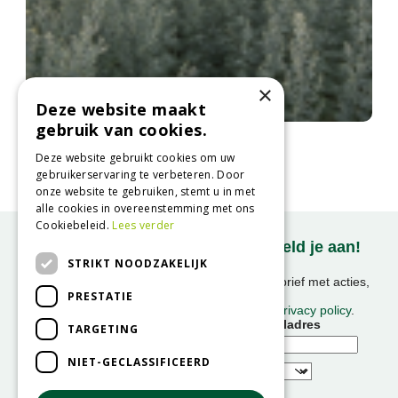
×
Deze website maakt
gebruik van cookies.
Absintalsem
Artemisia absinthium
Deze website gebruikt cookies om uw
gebruikerservaring te verbeteren. Door
onze website te gebruiken, stemt u in met
alle cookies in overeenstemming met ons
Cookiebeleid.
Lees verder
Onze nieuwsbrief ontvangen? Meld je aan!
STRIKT NOODZAKELIJK
Ontvang ongeveer 1x per week onze nieuwsbrief met acties,
PRESTATIE
nieuws & activiteiten!
We slaan uw gegevens op conform onze
privacy policy
.
Voornaam
E-mailadres
TARGETING
NIET-GECLASSIFICEERD