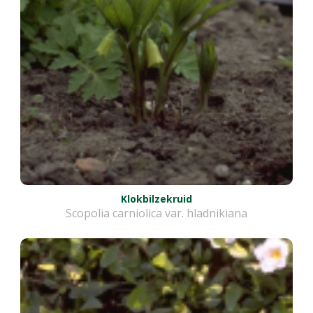
Klokbilzekruid
Scopolia carniolica var. hladnikiana