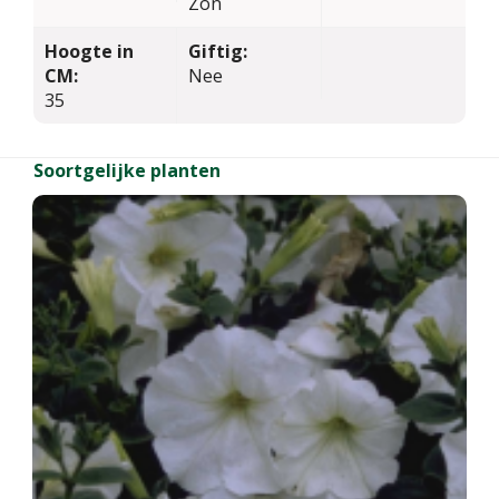
Zon
Hoogte in
Giftig:
CM:
Nee
35
Soortgelijke planten