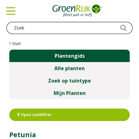
G
a
n
a
a
r
c
Start
o
Plantengids
n
t
Alle planten
e
n
Zoek op tuintype
t
Mijn Planten
Open zoekfilter
Petunia