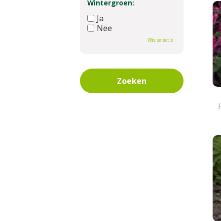
Wintergroen:
Ja
Nee
Wis selectie