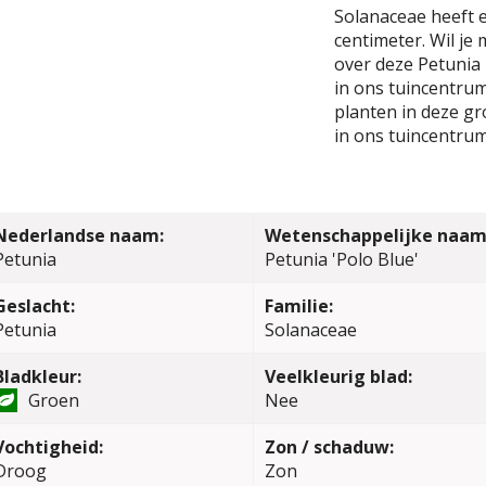
Solanaceae heeft 
centimeter. Wil je
over deze Petunia 
in ons tuincentrum.
planten in deze gr
in ons tuincentrum
Nederlandse naam:
Wetenschappelijke naam
Petunia
Petunia 'Polo Blue'
Geslacht:
Familie:
Petunia
Solanaceae
Bladkleur:
Veelkleurig blad:
Groen
Nee
Vochtigheid:
Zon / schaduw:
Droog
Zon