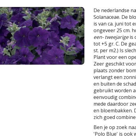
De nederlandse n
Solanaceae. De blo
is van ca. juni tot
ongeveer 25 cm. h
een- tweejarige
is 
tot +5 gr. C. De ge
st. per m2.) Is slec
Plant voor een ope
Zeer geschikt voor
plaats zonder bome
verlangt een zonn
en buiten de scha
gebruikt worden al
eenvoudig combiner
mede daardoor zee
en bloembakken. De
zich goed combine
Ben je op zoek naa
'Polo Blue' is ook