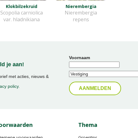
Klokbilzekruid
Nierembergia
Scopolia carniolica
Nierembergia
var. hladnikiana
repens
Voornaam
d je aan!
ief met acties, nieuws &
acy policy
.
oorwaarden
Thema
gemene voorwaarden
Groentips