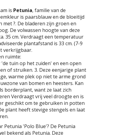
aam is
Petunia
, familie van de
emkleur is paarsblauw en de bloeitijd
 en met ?. De bladeren zijn groen en
oog. De volwassen hoogte van deze
ca. 35 cm. Verdraagt een temperatuur
adviseerde plantafstand is 33 cm. (7-9
ht verkrijgbaar.
n ruimte:
 'de tuin op het zuiden' en een open
n of struiken. 3. Deze eenjarige plant
ige, warme plek op niet te arme grond
duwzone van bomen en heesters. Kan
s borderplant, want ze laat zich
en Verdraagt vrij veel droogte en is
r geschikt om te gebruiken in potten
 plant heeft stevige stengels en laat
ren.
r Petunia 'Polo Blue'? De Petunia
 wel bekend als Petunia. Deze