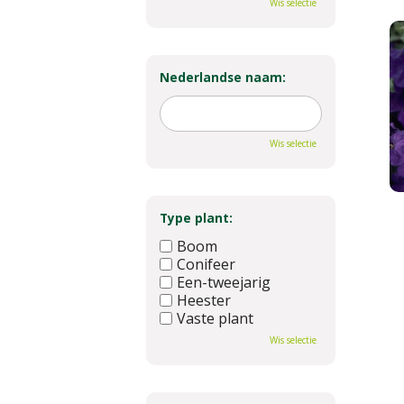
Wis selectie
Nederlandse naam:
Wis selectie
Type plant:
Boom
Conifeer
Een-tweejarig
Heester
Vaste plant
Wis selectie