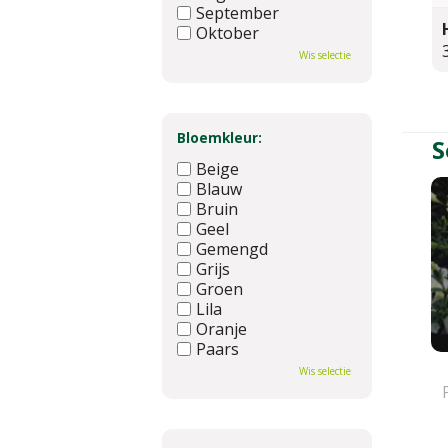
September
Oktober
November
Wis selectie
December
Bloemkleur:
S
Beige
Blauw
Bruin
Geel
Gemengd
Grijs
Groen
Lila
Oranje
Paars
Rood
Wis selectie
Roze
Wit
Zwart