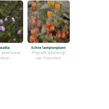
wallia
Echte lampionplant
a americana
Physalis alkekengi
yblue'
var. franchetii