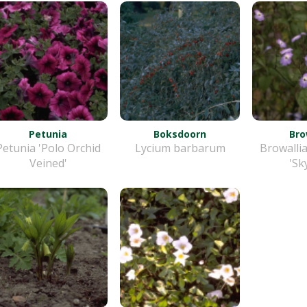
Petunia
Boksdoorn
Bro
Petunia 'Polo Orchid
Lycium barbarum
Browalli
Veined'
'Sk