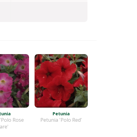
tunia
Petunia
'Polo Rose
Petunia 'Polo Red'
lare'