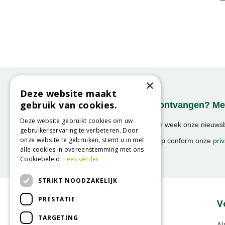
×
Deze website maakt
gebruik van cookies.
Onze nieuwsbrief ontvangen? Mel
Deze website gebruikt cookies om uw
Ontvang ongeveer 1x per week onze nieuwsbr
gebruikerservaring te verbeteren. Door
activiteiten!
onze website te gebruiken, stemt u in met
We slaan uw gegevens op conform onze
priv
alle cookies in overeenstemming met ons
Cookiebeleid.
Lees verder
STRIKT NOODZAKELIJK
PRESTATIE
Over GroenRijk
V
TARGETING
Vacatures
Al