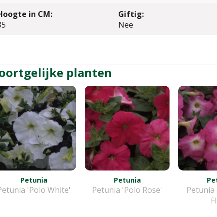
Hoogte in CM:
Giftig:
35
Nee
oortgelijke planten
Petunia
Petunia
Pe
Petunia 'Polo White'
Petunia 'Polo Rose'
Petunia 
F