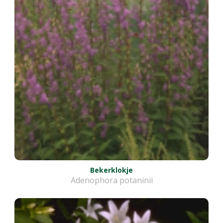
Bekerklokje
Adenophora potaninii