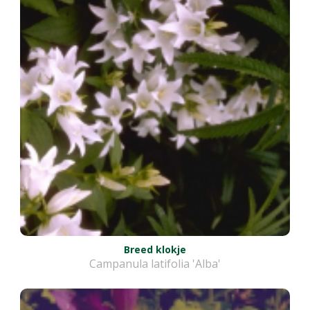
Breed klokje
Campanula latifolia 'Alba'