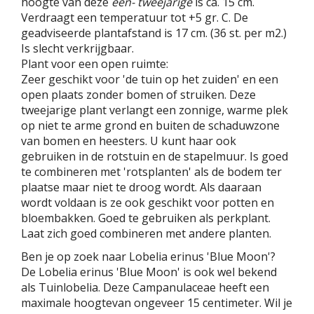
hoogte van deze
een- tweejarige
is ca. 15 cm.
Verdraagt een temperatuur tot +5 gr. C. De
geadviseerde plantafstand is 17 cm. (36 st. per m2.)
Is slecht verkrijgbaar.
Plant voor een open ruimte:
Zeer geschikt voor 'de tuin op het zuiden' en een
open plaats zonder bomen of struiken. Deze
tweejarige plant verlangt een zonnige, warme plek
op niet te arme grond en buiten de schaduwzone
van bomen en heesters. U kunt haar ook
gebruiken in de rotstuin en de stapelmuur. Is goed
te combineren met 'rotsplanten' als de bodem ter
plaatse maar niet te droog wordt. Als daaraan
wordt voldaan is ze ook geschikt voor potten en
bloembakken. Goed te gebruiken als perkplant.
Laat zich goed combineren met andere planten.
Ben je op zoek naar Lobelia erinus 'Blue Moon'?
De Lobelia erinus 'Blue Moon' is ook wel bekend
als Tuinlobelia. Deze Campanulaceae heeft een
maximale hoogtevan ongeveer 15 centimeter. Wil je