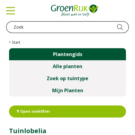
G
a
n
a
a
r
c
Start
o
Plantengids
n
t
Alle planten
e
n
Zoek op tuintype
t
Mijn Planten
Open zoekfilter
Tuinlobelia