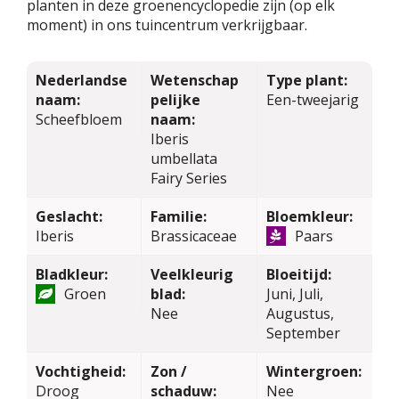
planten in deze groenencyclopedie zijn (op elk
moment) in ons tuincentrum verkrijgbaar.
Nederlandse
Wetenschap
Type plant:
naam:
pelijke
Een-tweejarig
Scheefbloem
naam:
Iberis
umbellata
Fairy Series
Geslacht:
Familie:
Bloemkleur:
Iberis
Brassicaceae
Paars
Bladkleur:
Veelkleurig
Bloeitijd:
Groen
blad:
Juni, Juli,
Nee
Augustus,
September
Vochtigheid:
Zon /
Wintergroen:
Droog
schaduw:
Nee