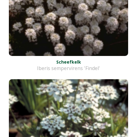
Scheefkelk
Iberis sempervirens 'Findel'