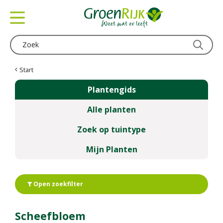
G
a
n
a
a
r
c
Start
o
Plantengids
n
t
Alle planten
e
n
Zoek op tuintype
t
Mijn Planten
Open zoekfilter
Scheefbloem