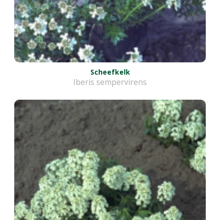
Scheefkelk
Iberis sempervirens