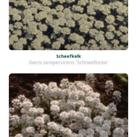
Scheefkelk
Iberis sempervirens 'Schneeflocke'