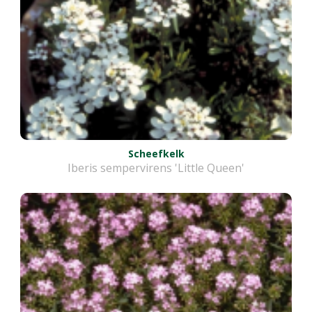
Scheefkelk
Iberis sempervirens 'Little Queen'