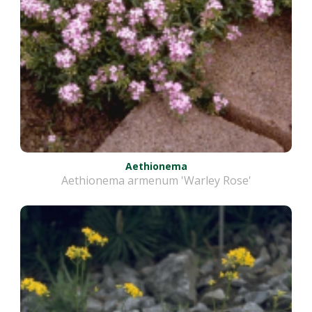
Aethionema
Aethionema armenum 'Warley Rose'