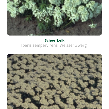
Scheefkelk
Iberis sempervirens 'Weisser Zwerg'