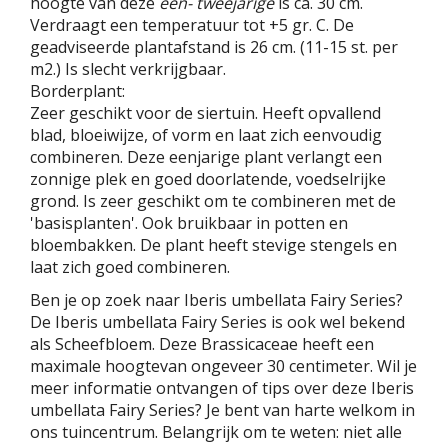
hoogte van deze
een- tweejarige
is ca. 30 cm.
Verdraagt een temperatuur tot +5 gr. C. De
geadviseerde plantafstand is 26 cm. (11-15 st. per
m2.) Is slecht verkrijgbaar.
Borderplant:
Zeer geschikt voor de siertuin. Heeft opvallend
blad, bloeiwijze, of vorm en laat zich eenvoudig
combineren. Deze eenjarige plant verlangt een
zonnige plek en goed doorlatende, voedselrijke
grond. Is zeer geschikt om te combineren met de
'basisplanten'. Ook bruikbaar in potten en
bloembakken. De plant heeft stevige stengels en
laat zich goed combineren.
Ben je op zoek naar Iberis umbellata Fairy Series?
De Iberis umbellata Fairy Series is ook wel bekend
als Scheefbloem. Deze Brassicaceae heeft een
maximale hoogtevan ongeveer 30 centimeter. Wil je
meer informatie ontvangen of tips over deze Iberis
umbellata Fairy Series? Je bent van harte welkom in
ons tuincentrum. Belangrijk om te weten: niet alle