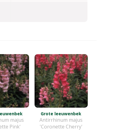
eeuwenbek
Grote leeuwenbek
inum majus
Antirrhinum majus
tte Pink'
'Coronette Cherry'