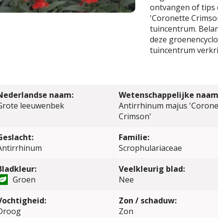
ontvangen of tips
'Coronette Crimson
tuincentrum. Belang
deze groenencyclop
tuincentrum verkri
Nederlandse naam:
Wetenschappelijke naam
Grote leeuwenbek
Antirrhinum majus 'Corone
Crimson'
Geslacht:
Familie:
Antirrhinum
Scrophulariaceae
Bladkleur:
Veelkleurig blad:
Groen
Nee
Vochtigheid:
Zon / schaduw:
Droog
Zon