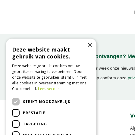
×
Deze website maakt
gebruik van cookies.
Onze nieuwsbrief ontvangen? Mel
Deze website gebruikt cookies om uw
Ontvang ongeveer 1x per week onze nieuwsbr
gebruikerservaring te verbeteren. Door
activiteiten!
onze website te gebruiken, stemt u in met
We slaan uw gegevens op conform onze
priv
alle cookies in overeenstemming met ons
Cookiebeleid.
Lees verder
STRIKT NOODZAKELIJK
PRESTATIE
Over GroenRijk
V
TARGETING
Vacatures
Al