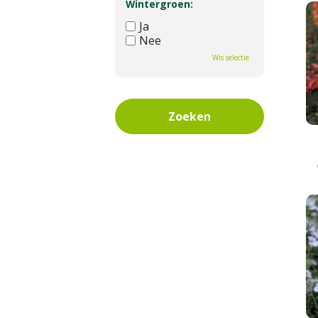
Wintergroen:
Ja
Nee
Wis selectie