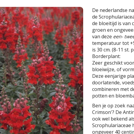
De nederlandse n
de Scrophulariace
de bloeitijd is van 
groen en ongeveer
van deze
een- twee
temperatuur tot +5
is 30 cm. (8-11 st. 
Borderplant:
Zeer geschikt voor
bloeiwijze, of vor
Deze eenjarige pl
doorlatende, voeds
combineren met de
potten en bloemba
Ben je op zoek na
Crimson'? De Anti
ook wel bekend al
Scrophulariaceae 
ongeveer 40 centim