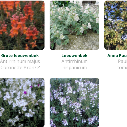
Grote leeuwenbek
Leeuwenbek
Anna Pa
Antirrhinum majus
Antirrhinum
Pau
'Coronette Bronze'
hispanicum
tom