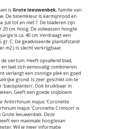
aam is
Grote leeuwenbek
, familie van
ae. De bloemkleur is karmijnrood en
ca. juli tot en met ?. De bladeren zijn
 20 cm. hoog. De volwassen hoogte
jarige
is ca. 40 cm. Verdraagt een
 gr. C. De geadviseerde plantafstand
per m2.) Is slecht verkrijgbaar.
 de siertuin. Heeft opvallend blad,
m en laat zich eenvoudig combineren.
ant verlangt een zonnige plek en goed
elrijke grond. Is zeer geschikt om te
 'basisplanten'. Ook bruikbaar in
kken. Geeft een goede snijbloem.
ar Antirrhinum majus 'Coronette
rrhinum majus 'Coronette Crimson' is
s Grote leeuwenbek. Deze
heeft een maximale hoogtevan
eter. Wil je meer informatie