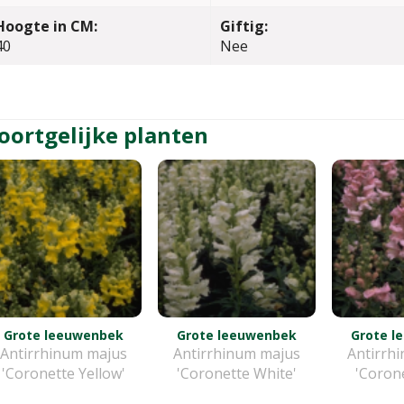
Hoogte in CM:
Giftig:
40
Nee
oortgelijke planten
Grote leeuwenbek
Grote leeuwenbek
Grote l
Antirrhinum majus
Antirrhinum majus
Antirrh
'Coronette Yellow'
'Coronette White'
'Corone