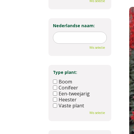
Wis selectie
Nederlandse naam:
Wis selectie
Type plant:
Boom
Conifeer
Een-tweejarig
Heester
Vaste plant
Wis selectie