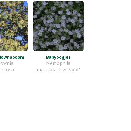
ulownaboom
Babyoogjes
lownia
Nemophila
entosa
maculata 'Five Spot'