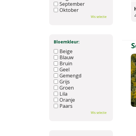
September
Oktober
November
Wis selectie
December
Bloemkleur:
S
Beige
Blauw
Bruin
Geel
Gemengd
Grijs
Groen
Lila
Oranje
Paars
Rood
Wis selectie
Roze
Wit
Zwart