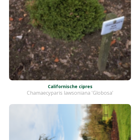
Californische cipres
Chamaecyparis lawsoniana 'Globosa'