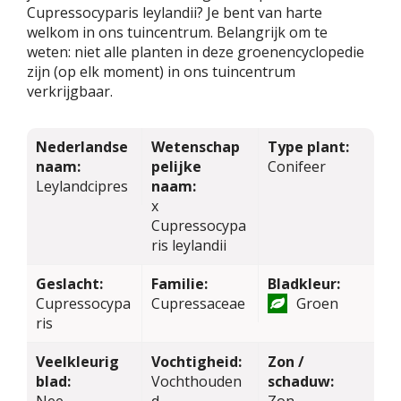
Cupressocyparis leylandii? Je bent van harte
welkom in ons tuincentrum. Belangrijk om te
weten: niet alle planten in deze groenencyclopedie
zijn (op elk moment) in ons tuincentrum
verkrijgbaar.
Nederlandse
Wetenschap
Type plant:
naam:
pelijke
Conifeer
Leylandcipres
naam:
x
Cupressocypa
ris leylandii
Geslacht:
Familie:
Bladkleur:
Cupressocypa
Cupressaceae
Groen
ris
Veelkleurig
Vochtigheid:
Zon /
blad:
Vochthouden
schaduw:
Nee
d
Zon