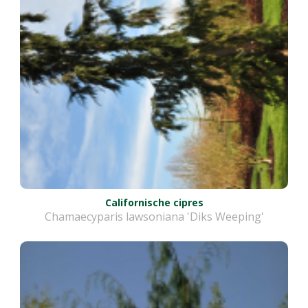
Californische cipres
Chamaecyparis lawsoniana 'Diks Weeping'