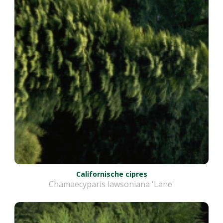
Californische cipres
Chamaecyparis lawsoniana 'Lane'