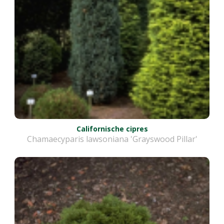
Californische cipres
Chamaecyparis lawsoniana 'Grayswood Pillar'