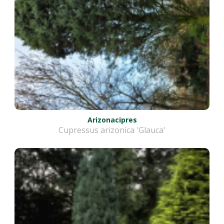
Arizonacipres
Cupressus arizonica 'Glauca'