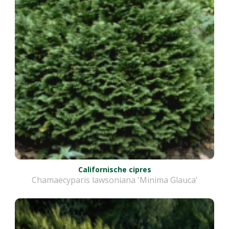
Californische cipres
Chamaecyparis lawsoniana 'Minima Glauca'