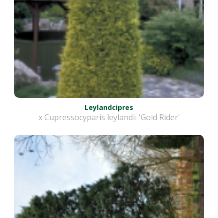
Leylandcipres
x Cupressocyparis leylandii 'Gold Rider'