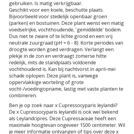
gebruiken. Is matig verkrijgbaar.
Geschikt voor een koele, beschutte plaats.
Bijvoorbeeld voor stedelijk openbaar groen
(parken) en bostuinen. Deze plant wenst een matig
voedselrijke, vochthoudende, 'gemiddelde' bodem.
Dus niet te zware of te lichte grond en een vrij
neutrale zuurgraad (pH = 6 - 8). Korte periodes van
droogte worden goed verdragen. Verlangt een
plekje in de zon en verdraagt zomerse hitte
redelijk, mits de standplaats voldoende
vochthoudend is. Kan bij nachtvorst in april-mei
schade oplopen. Deze plant is, vanwege
oppervlakkige worteling of grote
vocht-/voedingopname, lastig met vaste planten te
combineren.
Ben je op zoek naar x Cupressocyparis leylandii?
De x Cupressocyparis leylandii is ook wel bekend
als Leylandcipres. Deze Cupressaceae heeft een
maximale hoogtevan ongeveer 1500 centimeter. Wil
je meer informatie ontvangen of tips over deze x