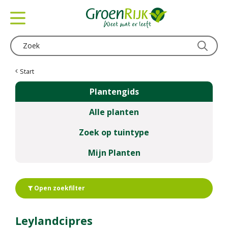
G
a
n
a
a
r
c
Start
o
Plantengids
n
t
Alle planten
e
n
Zoek op tuintype
t
Mijn Planten
Open zoekfilter
Leylandcipres