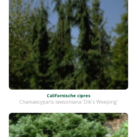
Californische cipres
Chamaecyparis lawsoniana 'Dik's Weeping'