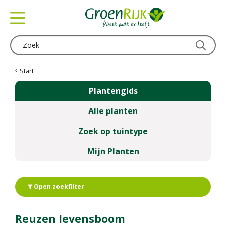
G
a
n
a
a
r
c
Start
o
Plantengids
n
t
Alle planten
e
n
Zoek op tuintype
t
Mijn Planten
Open zoekfilter
Reuzen levensboom