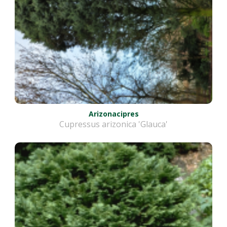
Arizonacipres
Cupressus arizonica 'Glauca'