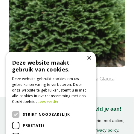
×
Deze website maakt
gebruik van cookies.
Californische cipres
Chamaecyparis lawsoniana 'Minima Glauca'
Deze website gebruikt cookies om uw
gebruikerservaring te verbeteren. Door
onze website te gebruiken, stemt u in met
alle cookies in overeenstemming met ons
Cookiebeleid.
Lees verder
Onze nieuwsbrief ontvangen? Meld je aan!
STRIKT NOODZAKELIJK
Ontvang ongeveer 1x per week onze nieuwsbrief met acties,
PRESTATIE
nieuws & activiteiten!
We slaan uw gegevens op conform onze
privacy policy
.