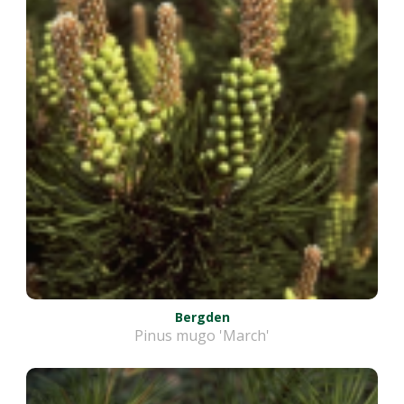
Bergden
Pinus mugo 'March'