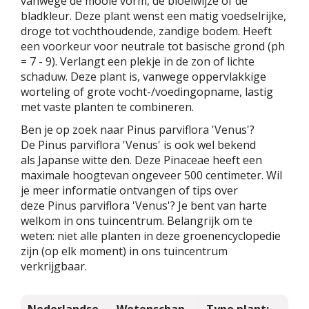
vanwege de mooie vorm, de bloeiwijze of de
bladkleur. Deze plant wenst een matig voedselrijke,
droge tot vochthoudende, zandige bodem. Heeft
een voorkeur voor neutrale tot basische grond (ph
= 7 - 9). Verlangt een plekje in de zon of lichte
schaduw. Deze plant is, vanwege oppervlakkige
worteling of grote vocht-/voedingopname, lastig
met vaste planten te combineren.
Ben je op zoek naar Pinus parviflora 'Venus'?
De Pinus parviflora 'Venus' is ook wel bekend
als Japanse witte den. Deze Pinaceae heeft een
maximale hoogtevan ongeveer 500 centimeter. Wil
je meer informatie ontvangen of tips over
deze Pinus parviflora 'Venus'? Je bent van harte
welkom in ons tuincentrum. Belangrijk om te
weten: niet alle planten in deze groenencyclopedie
zijn (op elk moment) in ons tuincentrum
verkrijgbaar.
Nederlandse
Wetenschap
Type plant: