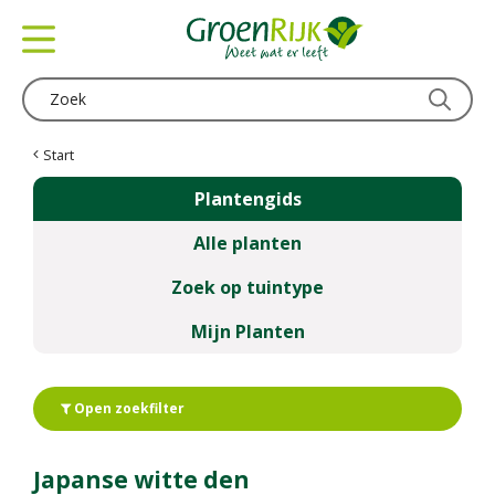
G
a
n
a
a
r
c
Start
o
Plantengids
n
t
Alle planten
e
n
Zoek op tuintype
t
Mijn Planten
Open zoekfilter
Japanse witte den