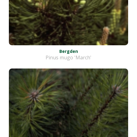
Bergden
Pinus mugo 'March'