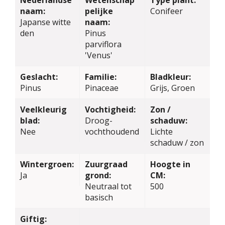
naam:
pelijke
Conifeer
Japanse witte
naam:
den
Pinus
parviflora
'Venus'
Geslacht:
Familie:
Bladkleur:
Pinus
Pinaceae
Grijs, Groen
Veelkleurig
Vochtigheid:
Zon /
blad:
Droog-
schaduw:
Nee
vochthoudend
Lichte
schaduw / zon
Wintergroen:
Zuurgraad
Hoogte in
Ja
grond:
CM:
Neutraal tot
500
basisch
Giftig: