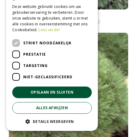
Deze website gebruikt cookies om uw
gebruikerservaring te verbeteren. Door
Den
onze website te gebruiken, stemt u in met
Pinus uncinata 'Gr?ne Welle'
alle cookies in overeenstemming met ons
Cookiebeleid.
Lees verder
STRIKT NOODZAKELIJK
PRESTATIE
TARGETING
NIET-GECLASSIFICEERD
OPSLAAN EN SLUITEN
ALLES AFWIJZEN
DETAILS WEERGEVEN