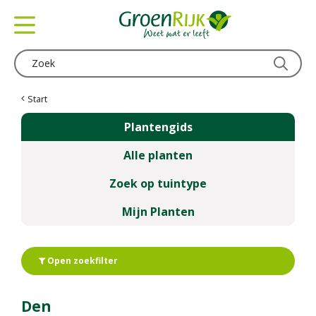
G
a
n
a
a
r
c
Start
o
Plantengids
n
t
Alle planten
e
n
Zoek op tuintype
t
Mijn Planten
Open zoekfilter
Den