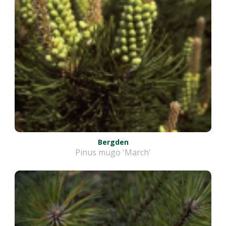
Bergden
Pinus mugo 'March'