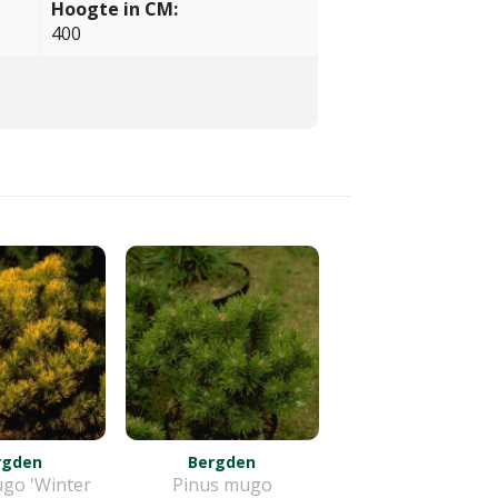
Hoogte in CM:
400
rgden
Bergden
go 'Winter
Pinus mugo