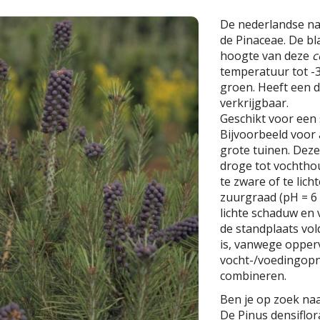
De nederlandse n
de Pinaceae. De bl
hoogte van deze
c
temperatuur tot -30
groen. Heeft een d
verkrijgbaar.
Geschikt voor een
Bijvoorbeeld voor
grote tuinen. Deze 
droge tot vochtho
te zware of te lich
zuurgraad (pH = 6 -
lichte schaduw en 
de standplaats vo
is, vanwege opperv
vocht-/voedingopn
combineren.
Ben je op zoek naa
De Pinus densiflor