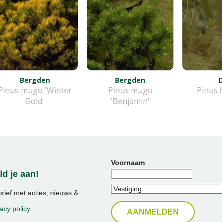
Bergden
Bergden
Pinus mugo 'Winter
Pinus mugo
Pinus 
Gold'
'Benjamin'
Voornaam
d je aan!
ief met acties, nieuws &
acy policy
.