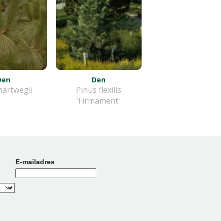
Den
Den
hartwegii
Pinus flexilis
'Firmament'
E-mailadres