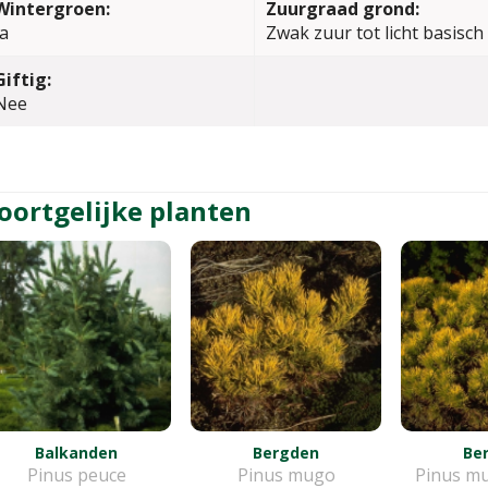
Wintergroen:
Zuurgraad grond:
Ja
Zwak zuur tot licht basisch
Giftig:
Nee
oortgelijke planten
Balkanden
Bergden
Be
Pinus peuce
Pinus mugo
Pinus mu