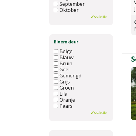
September
Oktober
November
Wis selectie
December
Bloemkleur:
Beige
S
Blauw
Bruin
Geel
Gemengd
Grijs
Groen
Lila
Oranje
Paars
Rood
Wis selectie
Roze
Wit
Zwart