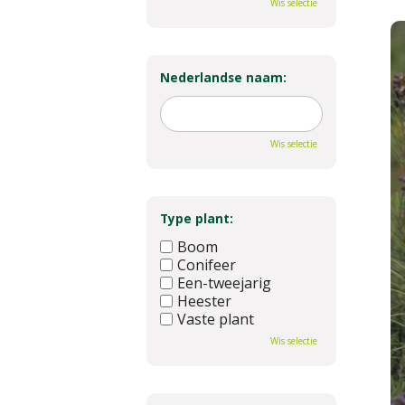
Wis selectie
Nederlandse naam:
Wis selectie
Type plant:
Boom
Conifeer
Een-tweejarig
Heester
Vaste plant
Wis selectie