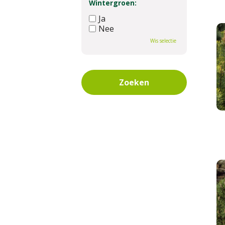
Wintergroen:
Ja
Nee
Wis selectie