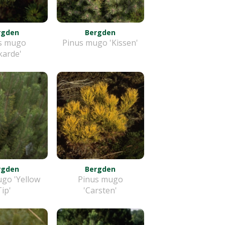
rgden
Bergden
s mugo
Pinus mugo 'Kissen'
karde'
rgden
Bergden
go 'Yellow
Pinus mugo
Tip'
'Carsten'