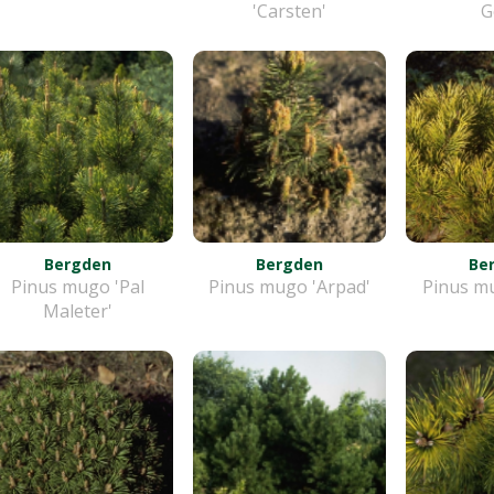
'Carsten'
G
Bergden
Bergden
Be
Pinus mugo 'Pal
Pinus mugo 'Arpad'
Pinus mu
Maleter'