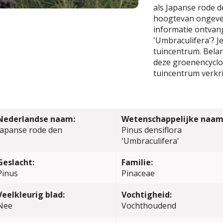
als Japanse rode 
hoogtevan ongevee
informatie ontvang
'Umbraculifera'? J
tuincentrum. Belang
deze groenencyclop
tuincentrum verkri
Nederlandse naam:
Wetenschappelijke naam
Japanse rode den
Pinus densiflora
'Umbraculifera'
Geslacht:
Familie:
Pinus
Pinaceae
Veelkleurig blad:
Vochtigheid:
Nee
Vochthoudend