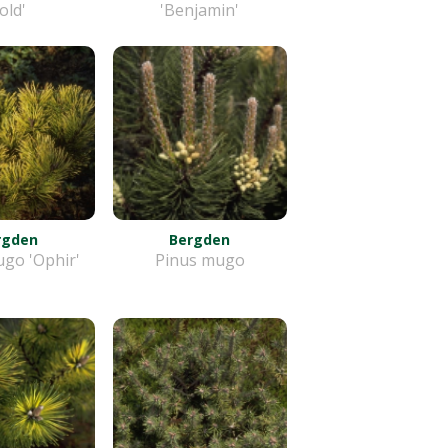
old'
'Benjamin'
rgden
Bergden
go 'Ophir'
Pinus mugo