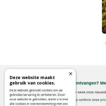
×
Deze website maakt
gebruik van cookies.
Onze nieuwsbrief ontvangen? Mel
Deze website gebruikt cookies om uw
Ontvang ongeveer 1x per week onze nieuwsbr
gebruikerservaring te verbeteren. Door
activiteiten!
onze website te gebruiken, stemt u in met
We slaan uw gegevens op conform onze
priv
alle cookies in overeenstemming met ons