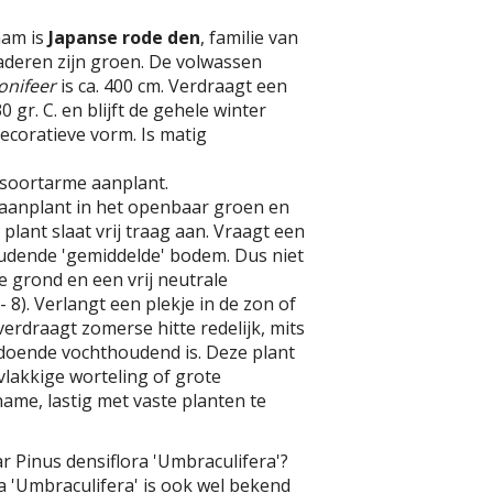
aam is
Japanse rode den
, familie van
aderen zijn groen. De volwassen
onifeer
is ca. 400 cm. Verdraagt een
 gr. C. en blijft de gehele winter
ecoratieve vorm. Is matig
 soortarme aanplant.
 aanplant in het openbaar groen en
plant slaat vrij traag aan. Vraagt een
udende 'gemiddelde' bodem. Dus niet
te grond en een vrij neutrale
 8). Verlangt een plekje in de zon of
verdraagt zomerse hitte redelijk, mits
ldoende vochthoudend is. Deze plant
lakkige worteling of grote
ame, lastig met vaste planten te
r Pinus densiflora 'Umbraculifera'?
a 'Umbraculifera' is ook wel bekend