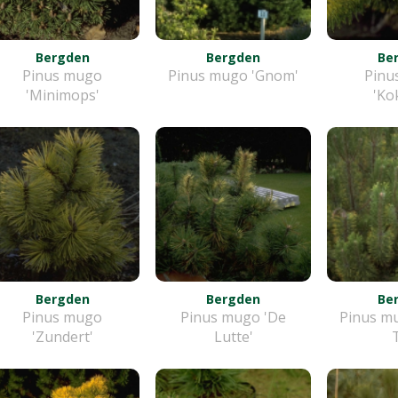
Bergden
Bergden
Be
Pinus mugo
Pinus mugo 'Gnom'
Pinu
'Minimops'
'Ko
Bergden
Bergden
Be
Pinus mugo
Pinus mugo 'De
Pinus mu
'Zundert'
Lutte'