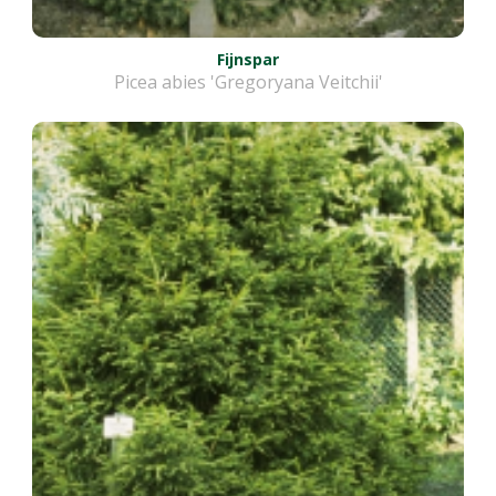
Fijnspar
Picea abies 'Gregoryana Veitchii'