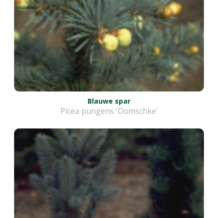
Blauwe spar
Picea pungens 'Domschke'