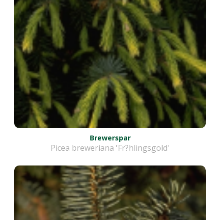
Brewerspar
Picea breweriana 'Fr?hlingsgold'