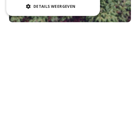
DETAILS WEERGEVEN
Fijnspar
Picea abies 'Repens'