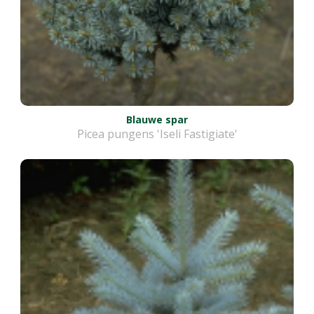
Blauwe spar
Picea pungens 'Iseli Fastigiate'