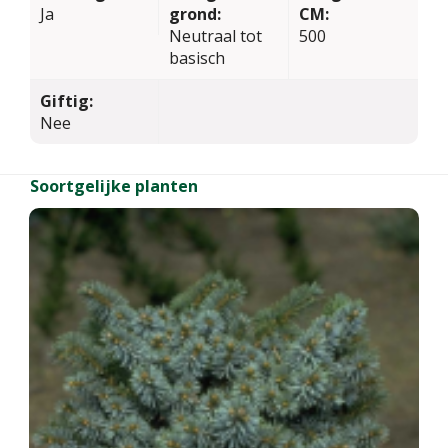
Ja
grond:
CM:
Neutraal tot
500
basisch
Giftig:
Nee
Soortgelijke planten