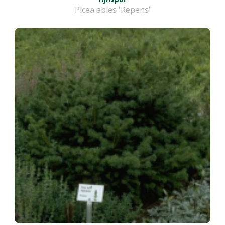
Picea abies 'Repens'