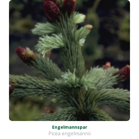
Engelmannspar
Picea engelmannii