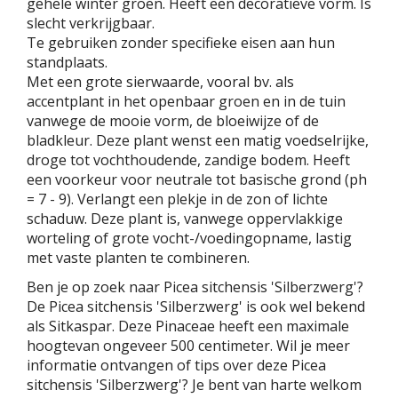
gehele winter groen. Heeft een decoratieve vorm. Is
slecht verkrijgbaar.
Te gebruiken zonder specifieke eisen aan hun
standplaats.
Met een grote sierwaarde, vooral bv. als
accentplant in het openbaar groen en in de tuin
vanwege de mooie vorm, de bloeiwijze of de
bladkleur. Deze plant wenst een matig voedselrijke,
droge tot vochthoudende, zandige bodem. Heeft
een voorkeur voor neutrale tot basische grond (ph
= 7 - 9). Verlangt een plekje in de zon of lichte
schaduw. Deze plant is, vanwege oppervlakkige
worteling of grote vocht-/voedingopname, lastig
met vaste planten te combineren.
Ben je op zoek naar Picea sitchensis 'Silberzwerg'?
De Picea sitchensis 'Silberzwerg' is ook wel bekend
als Sitkaspar. Deze Pinaceae heeft een maximale
hoogtevan ongeveer 500 centimeter. Wil je meer
informatie ontvangen of tips over deze Picea
sitchensis 'Silberzwerg'? Je bent van harte welkom