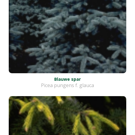
Blauwe spar
Picea pungens f. glauca