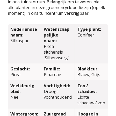
in ons tuincentrum. Belangrijk om te weten: niet
alle planten in deze groenencyclopedie zijn (op elk
moment) in ons tuincentrum verkrijgbaar.
Nederlandse
Wetenschap
Type plant:
naam:
pelijke
Conifeer
Sitkaspar
naam:
Picea
sitchensis
'Silberzwerg'
Geslacht:
Familie:
Bladkleur:
Picea
Pinaceae
Blauw, Grijs
Veelkleurig
Vochtigheid:
Zon /
blad:
Droog-
schaduw:
Nee
vochthoudend
Lichte
schaduw / zon
Wintergroen:
Zuurgraad
Hoogte in