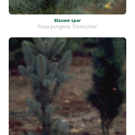
Blauwe spar
Picea pungens 'Domschke'