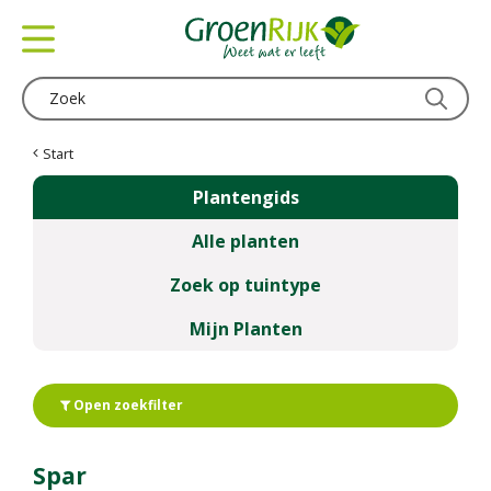
G
a
n
a
a
r
c
Start
o
Plantengids
n
t
Alle planten
e
n
Zoek op tuintype
t
Mijn Planten
Open zoekfilter
Spar