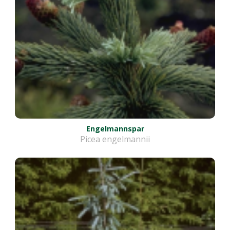
Engelmannspar
Picea engelmannii