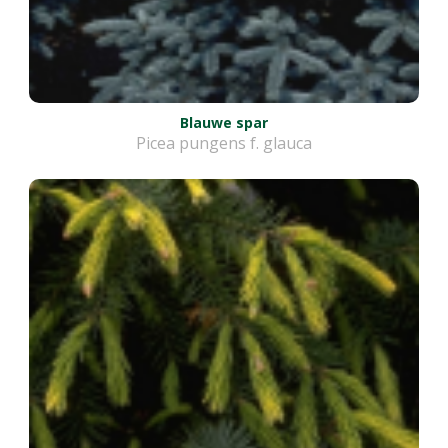
Blauwe spar
Picea pungens f. glauca