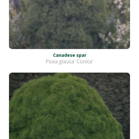
Canadese spar
Picea glauca 'Conica'