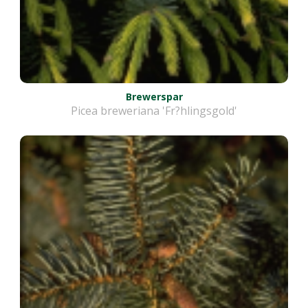
Brewerspar
Picea breweriana 'Fr?hlingsgold'