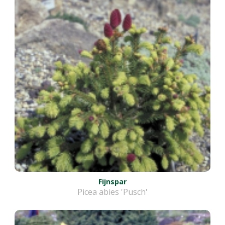
Fijnspar
Picea abies 'Pusch'