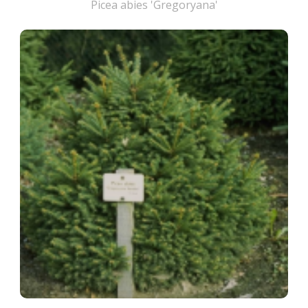
Picea abies 'Gregoryana'