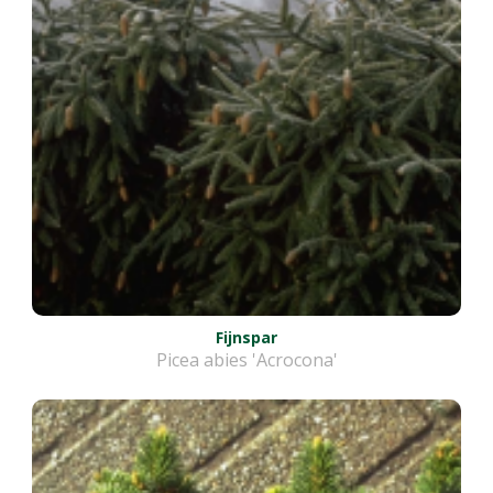
Fijnspar
Picea abies 'Acrocona'