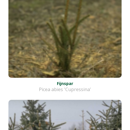
Fijnspar
Picea abies 'Cupressina'