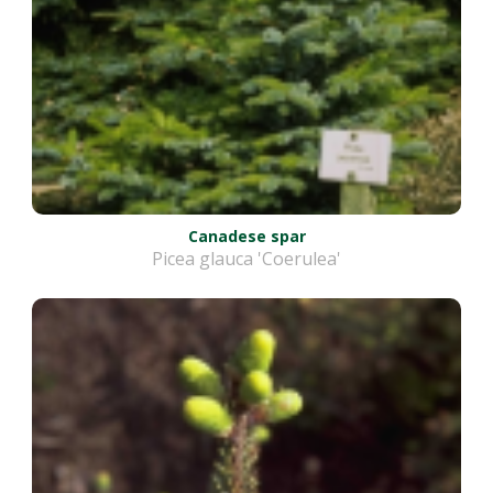
Canadese spar
Picea glauca 'Coerulea'