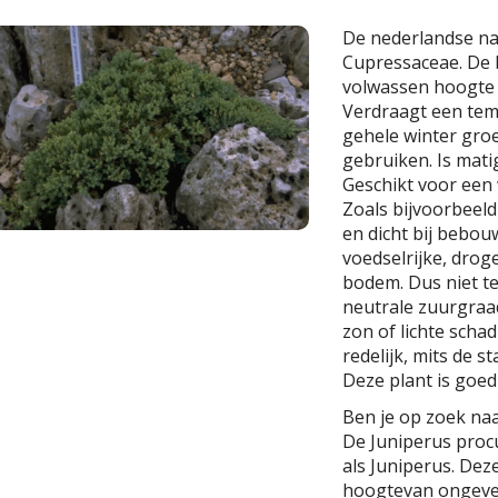
De nederlandse n
Cupressaceae. De 
volwassen hoogte
Verdraagt een tempe
gehele winter gro
gebruiken. Is mati
Geschikt voor een
Zoals bijvoorbeeld
en dicht bij bebou
voedselrijke, drog
bodem. Dus niet te 
neutrale zuurgraad 
zon of lichte scha
redelijk, mits de 
Deze plant is goed
Ben je op zoek na
De Juniperus proc
als Juniperus. De
hoogtevan ongevee