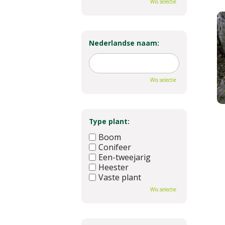
Wis selectie
Nederlandse naam:
Wis selectie
Type plant:
Boom
Conifeer
Een-tweejarig
Heester
Vaste plant
Wis selectie