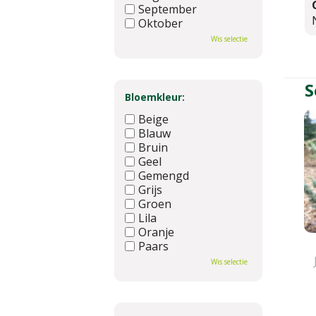
September
Oktober
November
Wis selectie
December
S
Bloemkleur:
Beige
Blauw
Bruin
Geel
Gemengd
Grijs
Groen
Lila
Oranje
Paars
Rood
Wis selectie
Roze
Wit
Zwart