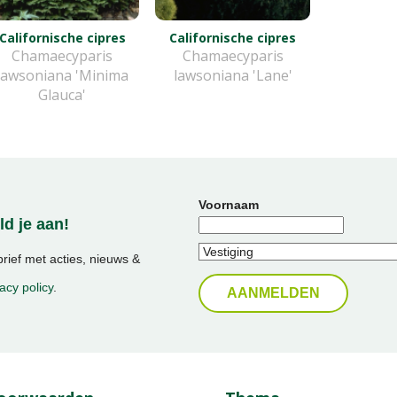
Californische cipres
Californische cipres
Chamaecyparis
Chamaecyparis
lawsoniana 'Minima
lawsoniana 'Lane'
Glauca'
Voornaam
d je aan!
ief met acties, nieuws &
acy policy
.