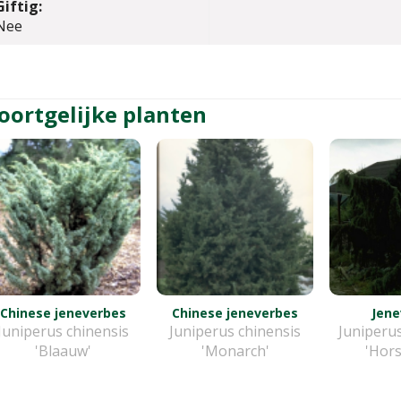
Giftig:
Nee
oortgelijke planten
Chinese jeneverbes
Chinese jeneverbes
Jene
Juniperus chinensis
Juniperus chinensis
Juniperu
'Blaauw'
'Monarch'
'Hor