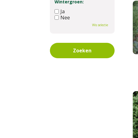
Wintergroen:
Ja
Nee
Wis selectie