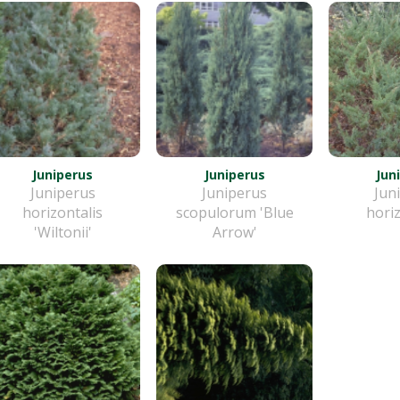
Juniperus
Juniperus
Jun
Juniperus
Juniperus
Jun
horizontalis
scopulorum 'Blue
horiz
'Wiltonii'
Arrow'