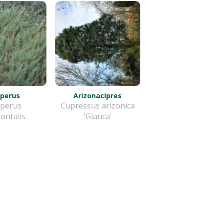
iperus
Arizonacipres
iperus
Cupressus arizonica
ontalis
'Glauca'