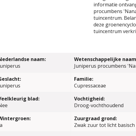
informatie ontvang
procumbens 'Nana'
tuincentrum. Belang
deze groenencyclop
tuincentrum verkri
Nederlandse naam:
Wetenschappelijke naam
Juniperus
Juniperus procumbens 'Na
Geslacht:
Familie:
Juniperus
Cupressaceae
Veelkleurig blad:
Vochtigheid:
Nee
Droog-vochthoudend
Wintergroen:
Zuurgraad grond:
Ja
Zwak zuur tot licht basisch