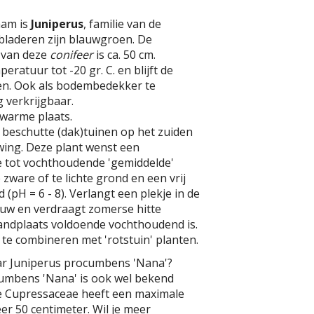
aam is
Juniperus
, familie van de
bladeren zijn blauwgroen. De
 van deze
conifeer
is ca. 50 cm.
ratuur tot -20 gr. C. en blijft de
en. Ook als bodembedekker te
g verkrijgbaar.
 warme plaats.
 beschutte (dak)tuinen op het zuiden
wing. Deze plant wenst een
e tot vochthoudende 'gemiddelde'
zware of te lichte grond en een vrij
(pH = 6 - 8). Verlangt een plekje in de
duw en verdraagt zomerse hitte
standplaats voldoende vochthoudend is.
 te combineren met 'rotstuin' planten.
ar Juniperus procumbens 'Nana'?
umbens 'Nana' is ook wel bekend
ze Cupressaceae heeft een maximale
r 50 centimeter. Wil je meer