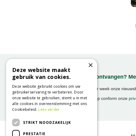
×
Deze website maakt
gebruik van cookies.
Onze nieuwsbrief ontvangen? Mel
Deze website gebruikt cookies om uw
Ontvang ongeveer 1x per week onze nieuwsbr
gebruikerservaring te verbeteren. Door
activiteiten!
onze website te gebruiken, stemt u in met
We slaan uw gegevens op conform onze
priv
alle cookies in overeenstemming met ons
Cookiebeleid.
Lees verder
STRIKT NOODZAKELIJK
PRESTATIE