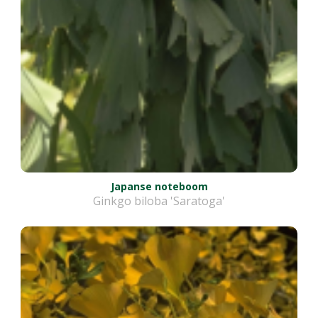
Japanse noteboom
Ginkgo biloba 'Saratoga'