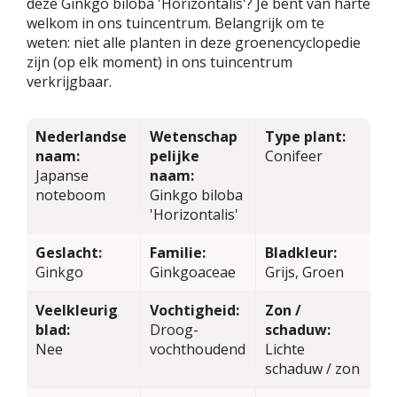
deze Ginkgo biloba 'Horizontalis'? Je bent van harte
welkom in ons tuincentrum. Belangrijk om te
weten: niet alle planten in deze groenencyclopedie
zijn (op elk moment) in ons tuincentrum
verkrijgbaar.
Nederlandse
Wetenschap
Type plant:
naam:
pelijke
Conifeer
Japanse
naam:
noteboom
Ginkgo biloba
'Horizontalis'
Geslacht:
Familie:
Bladkleur:
Ginkgo
Ginkgoaceae
Grijs, Groen
Veelkleurig
Vochtigheid:
Zon /
blad:
Droog-
schaduw:
Nee
vochthoudend
Lichte
schaduw / zon