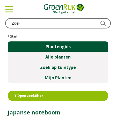
G
a
n
a
a
r
c
Start
o
Plantengids
n
t
Alle planten
e
n
Zoek op tuintype
t
Mijn Planten
Open zoekfilter
Japanse noteboom