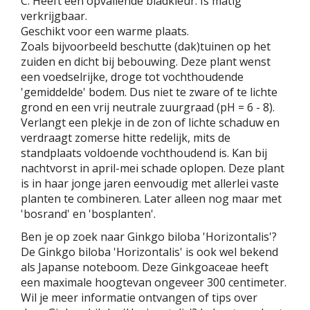
C. Heeft een opvallende bladkleur. Is matig
verkrijgbaar.
Geschikt voor een warme plaats.
Zoals bijvoorbeeld beschutte (dak)tuinen op het
zuiden en dicht bij bebouwing. Deze plant wenst
een voedselrijke, droge tot vochthoudende
'gemiddelde' bodem. Dus niet te zware of te lichte
grond en een vrij neutrale zuurgraad (pH = 6 - 8).
Verlangt een plekje in de zon of lichte schaduw en
verdraagt zomerse hitte redelijk, mits de
standplaats voldoende vochthoudend is. Kan bij
nachtvorst in april-mei schade oplopen. Deze plant
is in haar jonge jaren eenvoudig met allerlei vaste
planten te combineren. Later alleen nog maar met
'bosrand' en 'bosplanten'.
Ben je op zoek naar Ginkgo biloba 'Horizontalis'?
De Ginkgo biloba 'Horizontalis' is ook wel bekend
als Japanse noteboom. Deze Ginkgoaceae heeft
een maximale hoogtevan ongeveer 300 centimeter.
Wil je meer informatie ontvangen of tips over