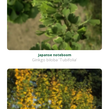
Japanse noteboom
Ginkgo biloba 'Tubifolia'