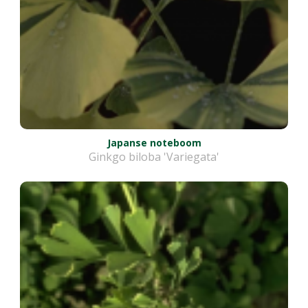
Japanse noteboom
Ginkgo biloba 'Variegata'