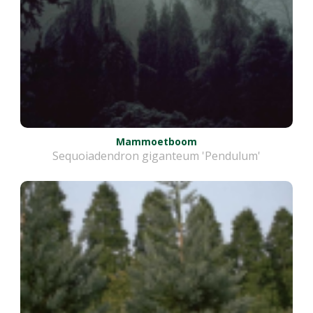
Mammoetboom
Sequoiadendron giganteum 'Pendulum'