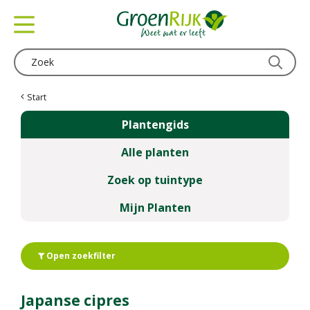
G
a
n
a
a
r
c
Start
o
Plantengids
n
t
Alle planten
e
n
Zoek op tuintype
t
Mijn Planten
Open zoekfilter
Japanse cipres