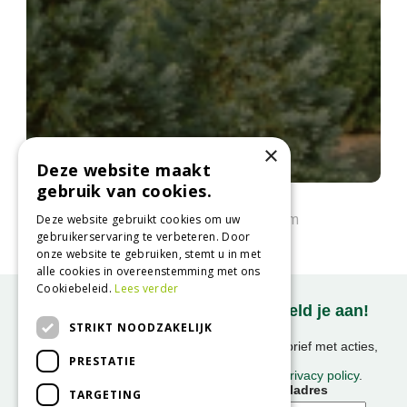
×
Deze website maakt
gebruik van cookies.
Mammoetboom
Sequoiadendron giganteum
Deze website gebruikt cookies om uw
gebruikerservaring te verbeteren. Door
onze website te gebruiken, stemt u in met
alle cookies in overeenstemming met ons
Cookiebeleid.
Lees verder
Onze nieuwsbrief ontvangen? Meld je aan!
STRIKT NOODZAKELIJK
Ontvang ongeveer 1x per week onze nieuwsbrief met acties,
PRESTATIE
nieuws & activiteiten!
We slaan uw gegevens op conform onze
privacy policy
.
Voornaam
E-mailadres
TARGETING