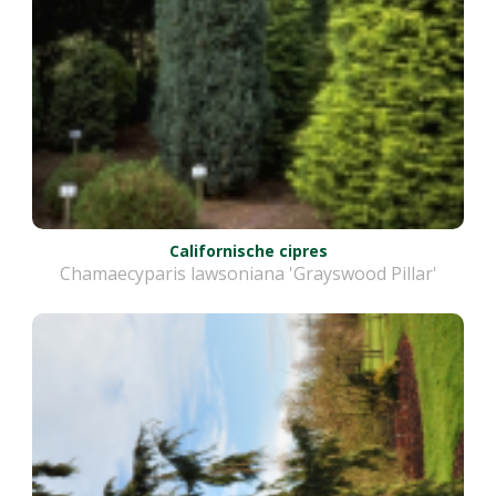
Californische cipres
Chamaecyparis lawsoniana 'Grayswood Pillar'