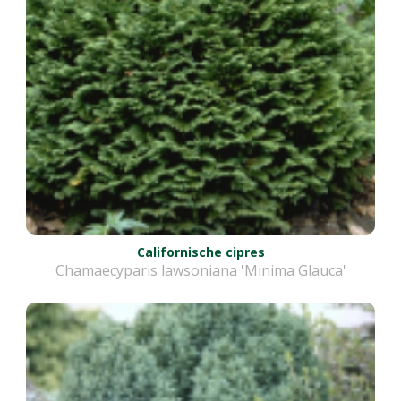
Californische cipres
Chamaecyparis lawsoniana 'Minima Glauca'