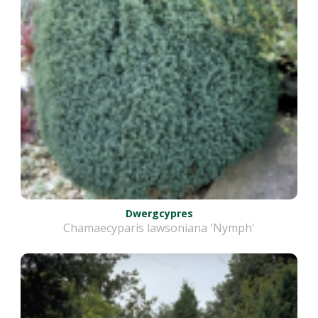
Dwergcypres
Chamaecyparis lawsoniana 'Nymph'