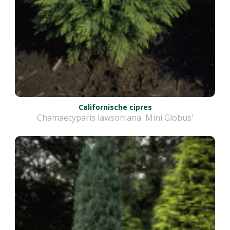
Californische cipres
Chamaecyparis lawsoniana 'Mini Globus'