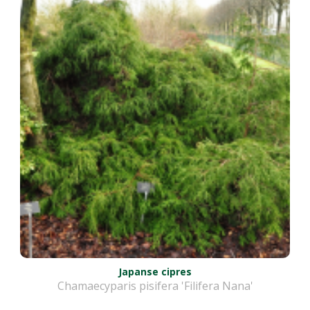
Japanse cipres
Chamaecyparis pisifera 'Filifera Nana'