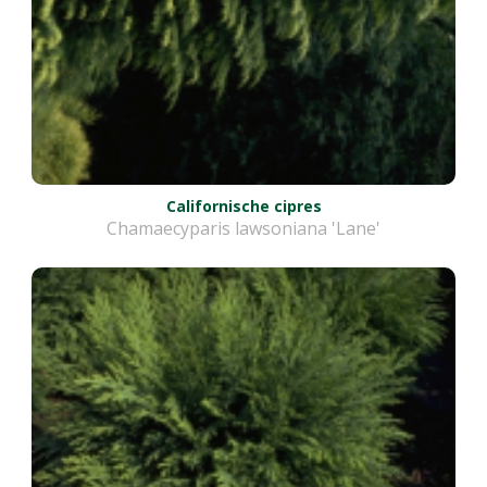
Californische cipres
Chamaecyparis lawsoniana 'Lane'