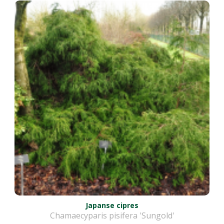
Japanse cipres
Chamaecyparis pisifera 'Sungold'