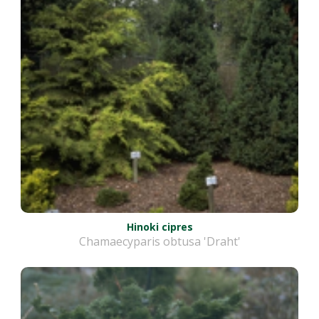
Hinoki cipres
Chamaecyparis obtusa 'Draht'