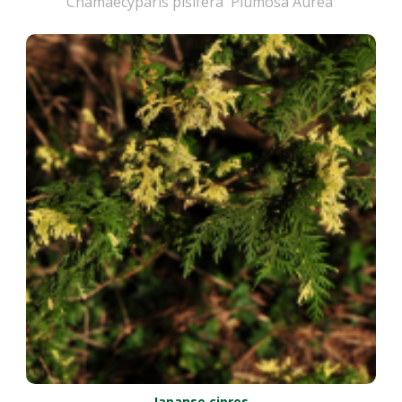
Chamaecyparis pisifera 'Plumosa Aurea'
Japanse cipres