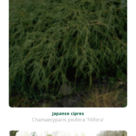
Japanse cipres
Chamaecyparis pisifera 'Filifera'