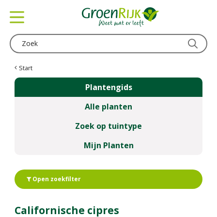
G
a
n
a
a
r
c
Start
o
Plantengids
n
t
Alle planten
e
n
Zoek op tuintype
t
Mijn Planten
Open zoekfilter
Californische cipres