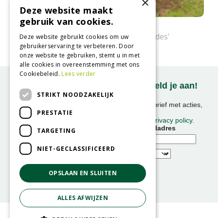
×
Deze website maakt
gebruik van cookies.
Varencipres
Chamaecyparis obtusa 'Filicoides'
Deze website gebruikt cookies om uw
gebruikerservaring te verbeteren. Door
onze website te gebruiken, stemt u in met
alle cookies in overeenstemming met ons
Cookiebeleid.
Lees verder
Onze nieuwsbrief ontvangen? Meld je aan!
STRIKT NOODZAKELIJK
Ontvang ongeveer 1x per week onze nieuwsbrief met acties,
PRESTATIE
nieuws & activiteiten!
We slaan uw gegevens op conform onze
privacy policy
.
Voornaam
E-mailadres
TARGETING
NIET-GECLASSIFICEERD
OPSLAAN EN SLUITEN
ALLES AFWIJZEN
© GroenRijk