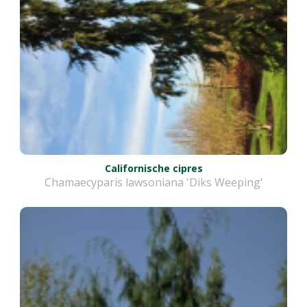
Californische cipres
Chamaecyparis lawsoniana 'Diks Weeping'