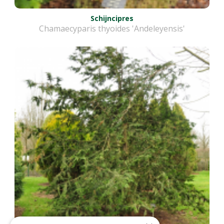
Schijncipres
Chamaecyparis thyoides 'Andeleyensis'