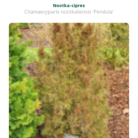
Nootka-cipres
Chamaecyparis nootkatensis 'Pendula'