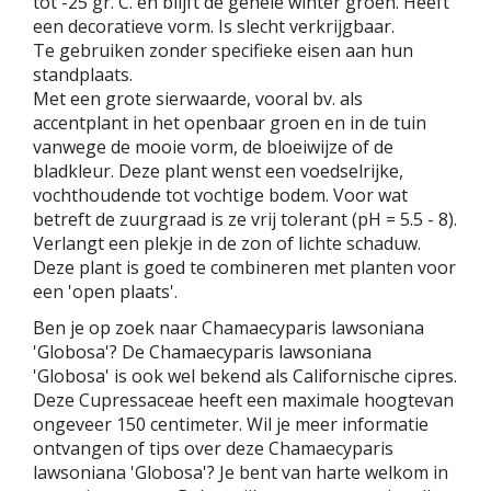
tot -25 gr. C. en blijft de gehele winter groen. Heeft
een decoratieve vorm. Is slecht verkrijgbaar.
Te gebruiken zonder specifieke eisen aan hun
standplaats.
Met een grote sierwaarde, vooral bv. als
accentplant in het openbaar groen en in de tuin
vanwege de mooie vorm, de bloeiwijze of de
bladkleur. Deze plant wenst een voedselrijke,
vochthoudende tot vochtige bodem. Voor wat
betreft de zuurgraad is ze vrij tolerant (pH = 5.5 - 8).
Verlangt een plekje in de zon of lichte schaduw.
Deze plant is goed te combineren met planten voor
een 'open plaats'.
Ben je op zoek naar Chamaecyparis lawsoniana
'Globosa'? De Chamaecyparis lawsoniana
'Globosa' is ook wel bekend als Californische cipres.
Deze Cupressaceae heeft een maximale hoogtevan
ongeveer 150 centimeter. Wil je meer informatie
ontvangen of tips over deze Chamaecyparis
lawsoniana 'Globosa'? Je bent van harte welkom in