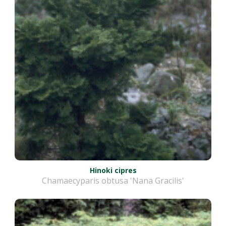
Hinoki cipres
Chamaecyparis obtusa 'Nana Gracilis'