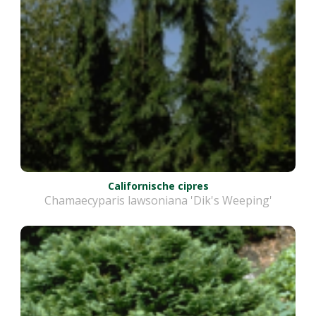
Californische cipres
Chamaecyparis lawsoniana 'Dik's Weeping'