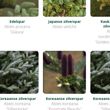
Edelspar
Japanse zilverspar
Kauk
Abies procera
Abies veitchii
zil
A
'Glauca'
nordm
'Golden
Koreaanse zilverspar
Koreaanse zilverspar
Koreaanse
Abies koreana
Abies koreana
Abies
'Silberlocke'
'Prostrate Beauty'
'Silb