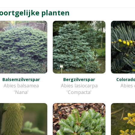
oortgelijke planten
Balsemzilverspar
Bergzilverspar
Colorado
Abies balsamea
Abies lasiocarpa
Abies 
'Nana'
'Compacta'