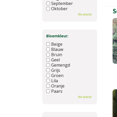
September
Oktober
S
November
Wis selectie
December
Bloemkleur:
Beige
Blauw
Bruin
Geel
Gemengd
Grijs
Groen
Lila
Oranje
Paars
Rood
Wis selectie
Roze
Wit
Zwart