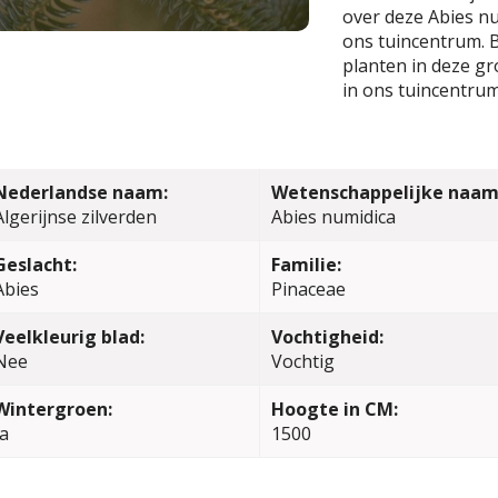
over deze Abies nu
ons tuincentrum. B
planten in deze gr
in ons tuincentrum
Nederlandse naam:
Wetenschappelijke naam
Algerijnse zilverden
Abies numidica
Geslacht:
Familie:
Abies
Pinaceae
Veelkleurig blad:
Vochtigheid:
Nee
Vochtig
Wintergroen:
Hoogte in CM:
Ja
1500