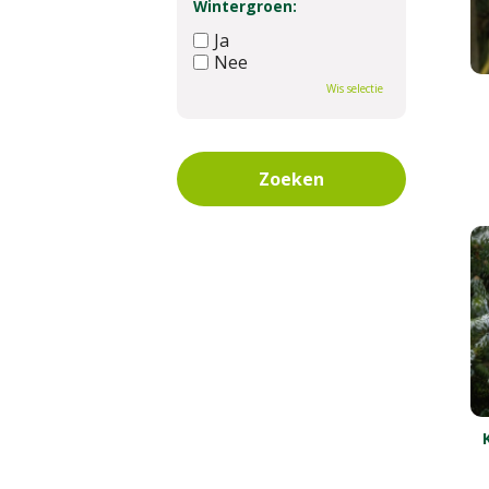
Wintergroen:
Ja
Nee
Wis selectie