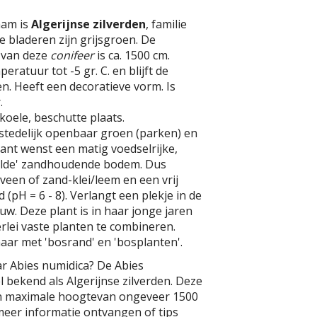
aam is
Algerijnse zilverden
, familie
e bladeren zijn grijsgroen. De
 van deze
conifeer
is ca. 1500 cm.
ratuur tot -5 gr. C. en blijft de
n. Heeft een decoratieve vorm. Is
.
koele, beschutte plaats.
stedelijk openbaar groen (parken) en
ant wenst een matig voedselrijke,
elde' zandhoudende bodem. Dus
veen of zand-klei/leem en een vrij
(pH = 6 - 8). Verlangt een plekje in de
uw. Deze plant is in haar jonge jaren
rlei vaste planten te combineren.
aar met 'bosrand' en 'bosplanten'.
ar Abies numidica? De Abies
l bekend als Algerijnse zilverden. Deze
n maximale hoogtevan ongeveer 1500
 meer informatie ontvangen of tips