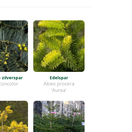
 zilverspar
Edelspar
concolor
Abies procera
'Aurea'