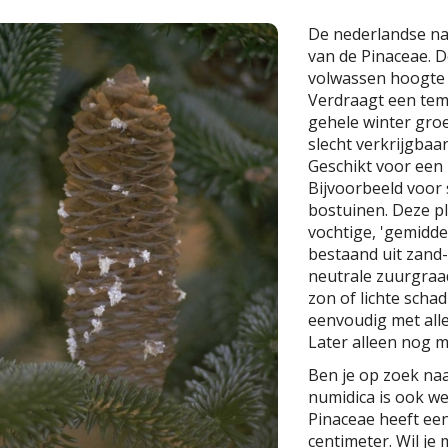
De nederlandse n
van de Pinaceae. D
volwassen hoogte
Verdraagt een tempe
gehele winter groe
slecht verkrijgbaar
Geschikt voor een 
Bijvoorbeeld voor 
bostuinen. Deze pl
vochtige, 'gemidd
bestaand uit zand-
neutrale zuurgraad 
zon of lichte schad
eenvoudig met alle
Later alleen nog m
Ben je op zoek na
numidica is ook we
Pinaceae heeft ee
centimeter. Wil je