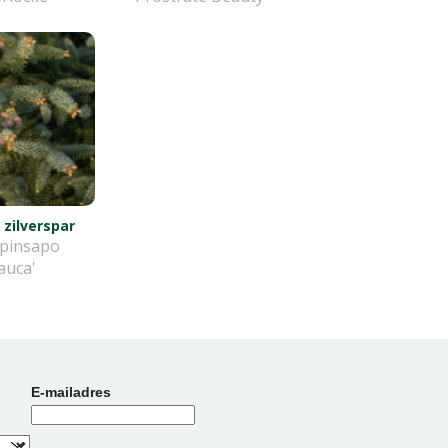
zilverspar
 pinsapo
lauca'
E-mailadres