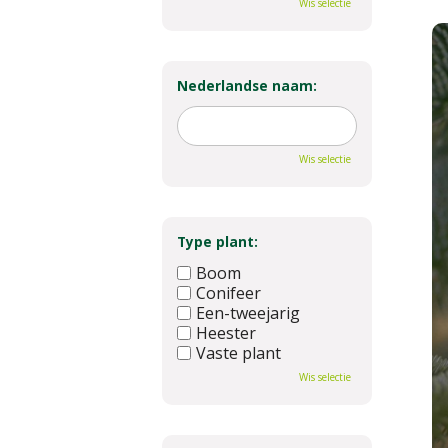
Wis selectie
Nederlandse naam:
Wis selectie
Type plant:
Boom
Conifeer
Een-tweejarig
Heester
Vaste plant
Wis selectie