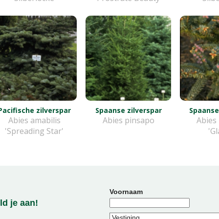
Pacifische zilverspar
Spaanse zilverspar
Spaanse 
Abies amabilis
Abies pinsapo
Abies
'Spreading Star'
'G
Voornaam
d je aan!