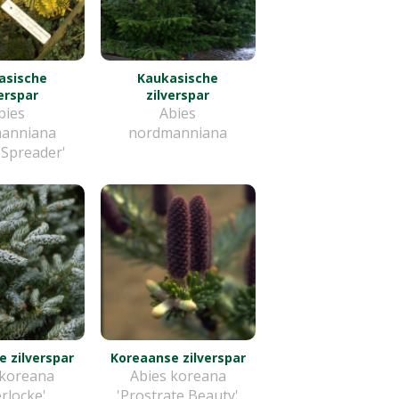
asische
Kaukasische
verspar
zilverspar
bies
Abies
anniana
nordmanniana
 Spreader'
 zilverspar
Koreaanse zilverspar
 koreana
Abies koreana
erlocke'
'Prostrate Beauty'