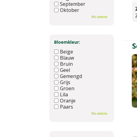
September
Oktober
November
Wis selectie
December
Bloemkleur:
S
Beige
Blauw
Bruin
Geel
Gemengd
Grijs
Groen
Lila
Oranje
Paars
Rood
Wis selectie
Roze
Wit
Zwart