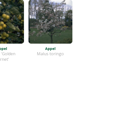
ppel
Appel
 'Golden
Malus toringo
rnet'