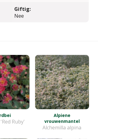
Giftig:
Nee
rdbei
Alpiene
 'Red Ruby'
vrouwenmantel
Alchemilla alpina