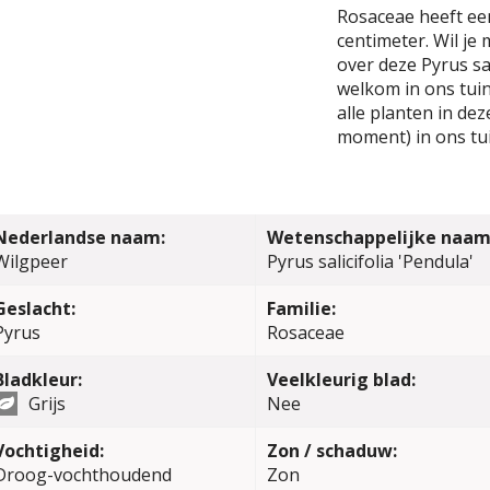
Rosaceae heeft e
centimeter. Wil je
over deze Pyrus sal
welkom in ons tuin
alle planten in de
moment) in ons tu
Nederlandse naam:
Wetenschappelijke naam
Wilgpeer
Pyrus salicifolia 'Pendula'
Geslacht:
Familie:
Pyrus
Rosaceae
Bladkleur:
Veelkleurig blad:
Grijs
Nee
Vochtigheid:
Zon / schaduw:
Droog-vochthoudend
Zon