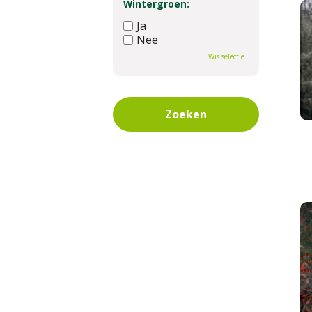
Wintergroen:
Ja
Nee
Wis selectie