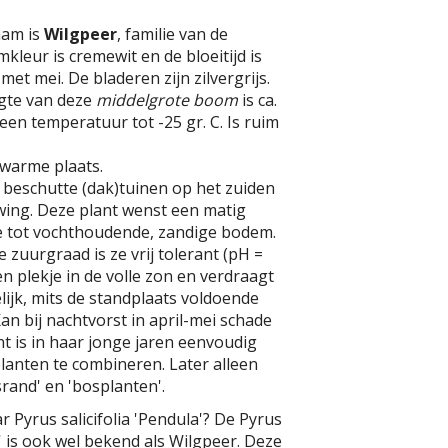
aam is
Wilgpeer
, familie van de
kleur is cremewit en de bloeitijd is
 met mei. De bladeren zijn zilvergrijs.
gte van deze
middelgrote boom
is ca.
een temperatuur tot -25 gr. C. Is ruim
 warme plaats.
 beschutte (dak)tuinen op het zuiden
wing. Deze plant wenst een matig
ge tot vochthoudende, zandige bodem.
 zuurgraad is ze vrij tolerant (pH =
een plekje in de volle zon en verdraagt
lijk, mits de standplaats voldoende
an bij nachtvorst in april-mei schade
t is in haar jonge jaren eenvoudig
 planten te combineren. Later alleen
rand' en 'bosplanten'.
r Pyrus salicifolia 'Pendula'? De Pyrus
a' is ook wel bekend als Wilgpeer. Deze