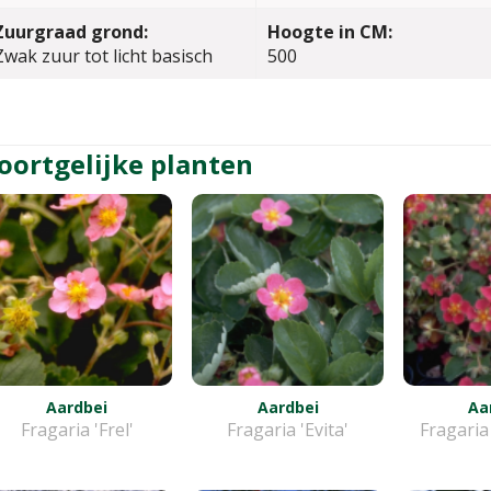
Zuurgraad grond:
Hoogte in CM:
Zwak zuur tot licht basisch
500
oortgelijke planten
Aardbei
Aardbei
Aa
Fragaria 'Frel'
Fragaria 'Evita'
Fragaria