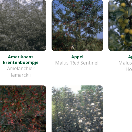
Amerikaans
Appel
A
krentenboompje
Malus 'Red Sentinel'
Malus
Amelanchier
Ho
lamarckii