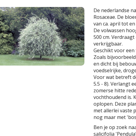
De nederlandse n
Rosaceae. De bloem
van ca. april tot en
De volwassen hoo
500 cm. Verdraagt 
verkrijgbaar.
Geschikt voor een
Zoals bijvoorbeeld
en dicht bij bebou
voedselrijke, dro
Voor wat betreft de
5.5 - 8). Verlangt 
zomerse hitte rede
vochthoudend is. K
oplopen. Deze plan
met allerlei vaste
nog maar met 'bos
Ben je op zoek naa
salicifolia 'Pendul