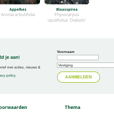
Appelbes
Blaasspirea
Aronia arbutifolia
Physocarpus
opulifolius 'Diabolo'
Voornaam
d je aan!
ief met acties, nieuws &
acy policy
.
oorwaarden
Thema