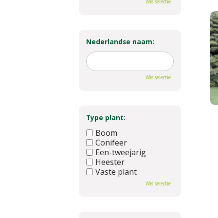
Wis selectie
Nederlandse naam:
Wis selectie
Type plant:
Boom
Conifeer
Een-tweejarig
Heester
Vaste plant
Wis selectie