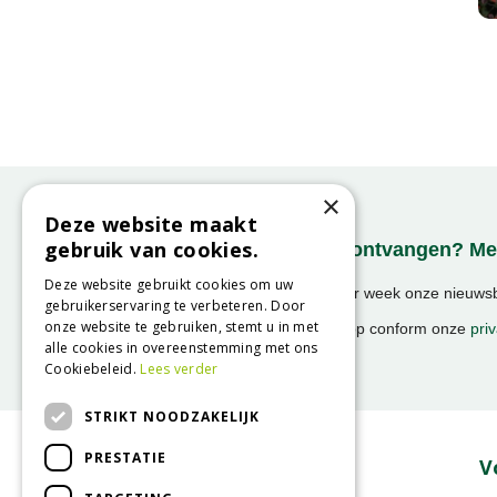
×
Deze website maakt
gebruik van cookies.
Onze nieuwsbrief ontvangen? Mel
Deze website gebruikt cookies om uw
Ontvang ongeveer 1x per week onze nieuwsbr
gebruikerservaring te verbeteren. Door
activiteiten!
onze website te gebruiken, stemt u in met
We slaan uw gegevens op conform onze
priv
alle cookies in overeenstemming met ons
Cookiebeleid.
Lees verder
STRIKT NOODZAKELIJK
PRESTATIE
Over GroenRijk
V