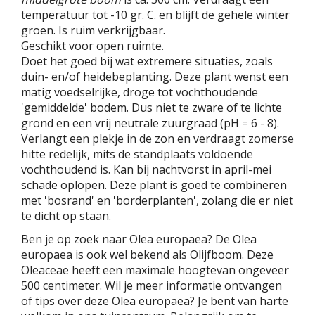
temperatuur tot -10 gr. C. en blijft de gehele winter
groen. Is ruim verkrijgbaar.
Geschikt voor open ruimte.
Doet het goed bij wat extremere situaties, zoals
duin- en/of heidebeplanting. Deze plant wenst een
matig voedselrijke, droge tot vochthoudende
'gemiddelde' bodem. Dus niet te zware of te lichte
grond en een vrij neutrale zuurgraad (pH = 6 - 8).
Verlangt een plekje in de zon en verdraagt zomerse
hitte redelijk, mits de standplaats voldoende
vochthoudend is. Kan bij nachtvorst in april-mei
schade oplopen. Deze plant is goed te combineren
met 'bosrand' en 'borderplanten', zolang die er niet
te dicht op staan.
Ben je op zoek naar Olea europaea? De Olea
europaea is ook wel bekend als Olijfboom. Deze
Oleaceae heeft een maximale hoogtevan ongeveer
500 centimeter. Wil je meer informatie ontvangen
of tips over deze Olea europaea? Je bent van harte