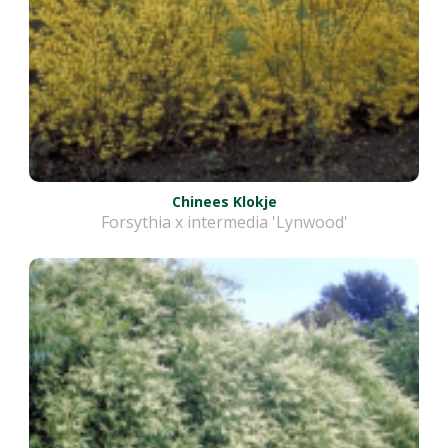
Chinees Klokje
Forsythia x intermedia 'Lynwood'