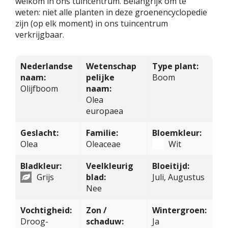
welkom in ons tuincentrum. Belangrijk om te
weten: niet alle planten in deze groenencyclopedie
zijn (op elk moment) in ons tuincentrum
verkrijgbaar.
Nederlandse
Wetenschap
Type plant:
naam:
pelijke
Boom
Olijfboom
naam:
Olea
europaea
Geslacht:
Familie:
Bloemkleur:
Olea
Oleaceae
Wit
Bladkleur:
Veelkleurig
Bloeitijd:
Grijs
blad:
Juli, Augustus
Nee
Vochtigheid:
Zon /
Wintergroen:
Droog-
schaduw:
Ja