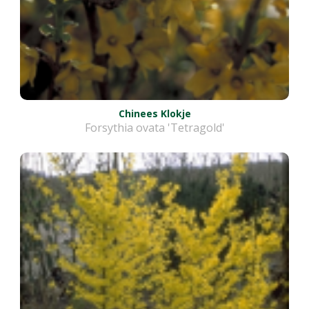
Chinees Klokje
Forsythia ovata 'Tetragold'