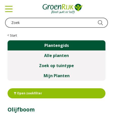
G
a
n
a
a
r
c
Start
o
Plantengids
n
t
Alle planten
e
n
Zoek op tuintype
t
Mijn Planten
Open zoekfilter
Olijfboom