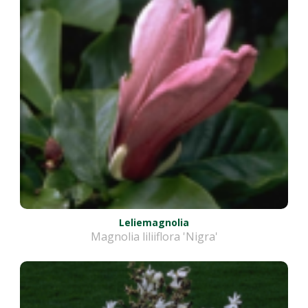
Leliemagnolia
Magnolia liliiflora 'Nigra'