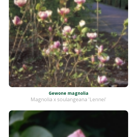
Gewone magnolia
Magnolia x soulangeana 'Lennei'