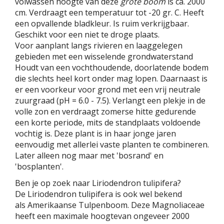
volwassen hoogte van deze
grote boom
is ca. 2000
cm. Verdraagt een temperatuur tot -20 gr. C. Heeft
een opvallende bladkleur. Is ruim verkrijgbaar.
Geschikt voor een niet te droge plaats.
Voor aanplant langs rivieren en laaggelegen
gebieden met een wisselende grondwaterstand
Houdt van een vochthoudende, doorlatende bodem
die slechts heel kort onder mag lopen. Daarnaast is
er een voorkeur voor grond met een vrij neutrale
zuurgraad (pH = 6.0 - 7.5). Verlangt een plekje in de
volle zon en verdraagt zomerse hitte gedurende
een korte periode, mits de standplaats voldoende
vochtig is. Deze plant is in haar jonge jaren
eenvoudig met allerlei vaste planten te combineren.
Later alleen nog maar met 'bosrand' en
'bosplanten'.
Ben je op zoek naar Liriodendron tulipifera?
De Liriodendron tulipifera is ook wel bekend
als Amerikaanse Tulpenboom. Deze Magnoliaceae
heeft een maximale hoogtevan ongeveer 2000