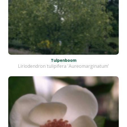
Tulpenboom
Liriodendron tulipifera 'Aureomarginatum'