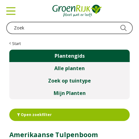
G
a
n
a
a
r
c
Start
o
Plantengids
n
t
Alle planten
e
n
Zoek op tuintype
t
Mijn Planten
Open zoekfilter
Amerikaanse Tulpenboom