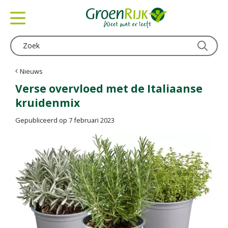
G
a
n
a
a
r
c
Nieuws
o
Verse overvloed met de Italiaanse
n
kruidenmix
t
e
Gepubliceerd op
7 februari 2023
n
t