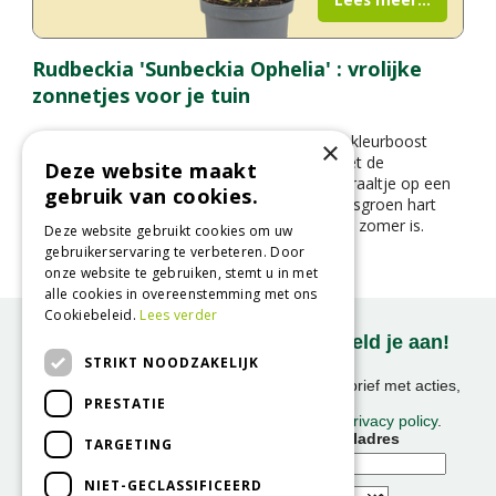
Rudbeckia 'Sunbeckia Ophelia' : vrolijke
zonnetjes voor je tuin
Op zoek naar een plant die je tuin een flinke kleurboost
×
geeft in de zomer en herfst? Maak kennis met de
Deze website maakt
Rudbeckia ‘Sunbeckia Ophelia’ – een zonnestraaltje op een
gebruik van cookies.
steel. Met haar knalgele bloemblaadjes en frisgroen hart
fleurt ze elke border of pot op alsof het altijd zomer is.
Deze website gebruikt cookies om uw
gebruikerservaring te verbeteren. Door
onze website te gebruiken, stemt u in met
alle cookies in overeenstemming met ons
Cookiebeleid.
Lees verder
Onze nieuwsbrief ontvangen? Meld je aan!
STRIKT NOODZAKELIJK
Ontvang ongeveer 1x per week onze nieuwsbrief met acties,
PRESTATIE
nieuws & activiteiten!
We slaan uw gegevens op conform onze
privacy policy
.
Voornaam
E-mailadres
TARGETING
NIET-GECLASSIFICEERD